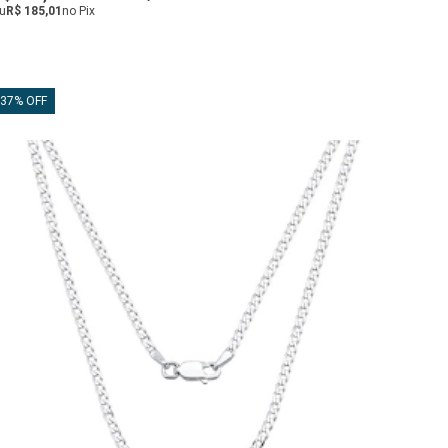
u
R$ 185,01
no Pix
37% OFF