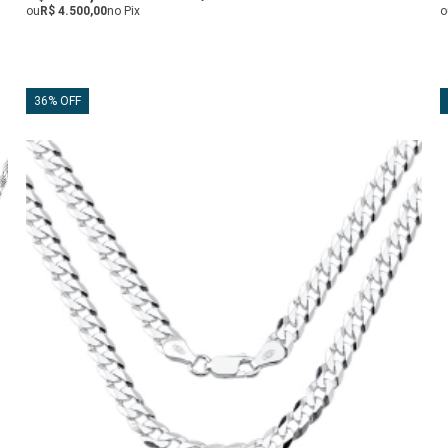
ou
R$ 4.500,00
no Pix
o
36% OFF