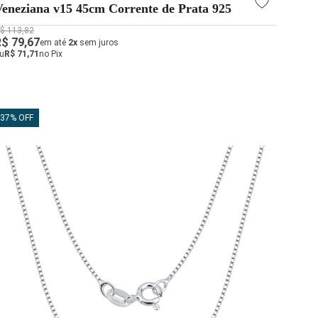
Veneziana v15 45cm Corrente de Prata 925
$ 113,82
R$ 79,67
em até
2x
sem juros
u
R$ 71,71
no Pix
37% OFF