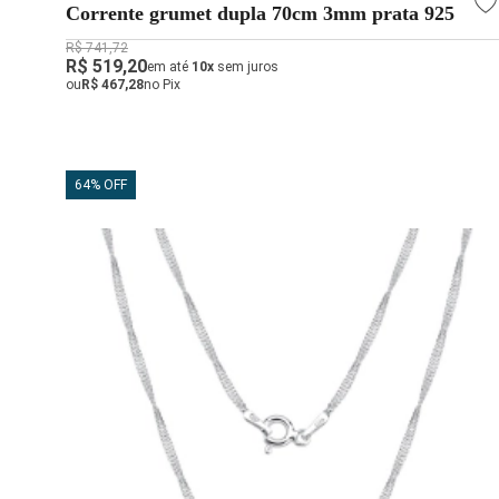
Corrente grumet dupla 70cm 3mm prata 925
R$ 741,72
R$ 519,20
em até
10x
sem juros
ou
R$ 467,28
no Pix
64% OFF