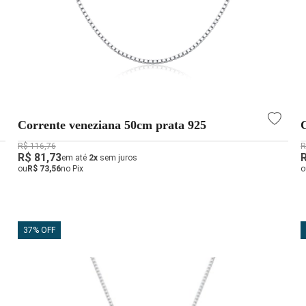
Corrente veneziana 50cm prata 925
R$ 116,76
R
R$ 81,73
em até
2x
sem juros
ou
R$ 73,56
no Pix
o
37% OFF