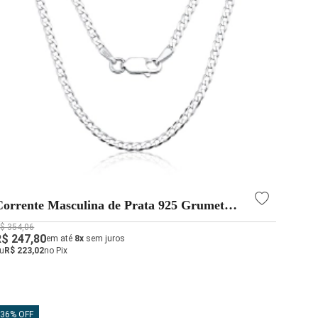
Corrente Masculina de Prata 925 Grumet
60cm 3mm
$ 354,06
R$ 247,80
em até
8x
sem juros
u
R$ 223,02
no Pix
36% OFF