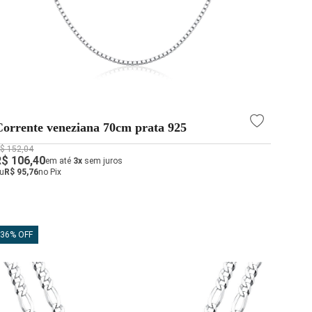
Corrente veneziana 70cm prata 925
$ 152,04
R$ 106,40
em até
3x
sem juros
u
R$ 95,76
no Pix
36% OFF