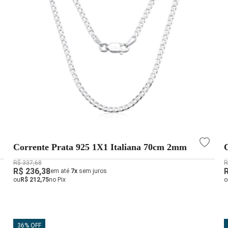
Corrente Prata 925 1X1 Italiana 70cm 2mm
R$ 337,68
R
R$ 236,38
em até
7x
sem juros
ou
R$ 212,75
no Pix
o
36% OFF