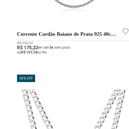
Corrente Cordão Baiano de Prata 925 40cm
2mm
R$ 250,32
R$ 175,22
em até
5x
sem juros
ou
R$ 157,70
no Pix
36% OFF