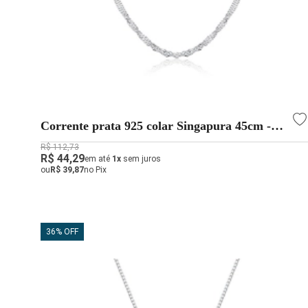
Corrente prata 925 colar Singapura 45cm -
Prata legitima 925
R$ 112,73
R$ 44,29
em até
1x
sem juros
ou
R$ 39,87
no Pix
36% OFF