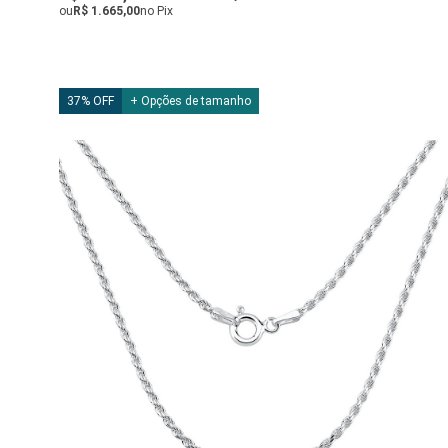
ou
R$ 1.665,00
no Pix
37% OFF
+ Opções de tamanho