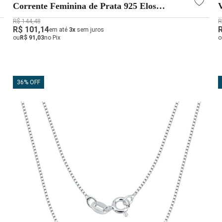
Corrente Feminina de Prata 925 Elos
Coração com 45cm
R$ 144,48
R
R$ 101,14
em até
3x
sem juros
ou
R$ 91,03
no Pix
o
36% OFF