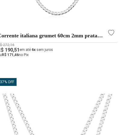
Corrente italiana grumet 60cm 2mm prata
925
$ 272,16
R$ 190,51
em até
6x
sem juros
u
R$ 171,46
no Pix
37% OFF