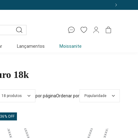
r
Lançamentos
Moissanite
uro 18k
por página
Ordenar por
18 produtos
Popularidade
36% OFF