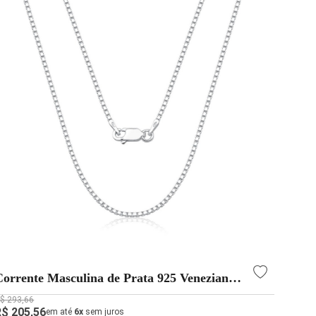
Corrente Masculina de Prata 925 Veneziana
com 1.5mm
$ 293,66
R$ 205,56
em até
6x
sem juros