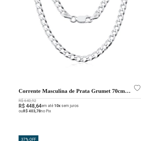
Corrente Masculina de Prata Grumet 70cm
4.5mm
R$ 640,92
R$ 448,64
em até
10x
sem juros
ou
R$ 403,78
no Pix
37% OFF