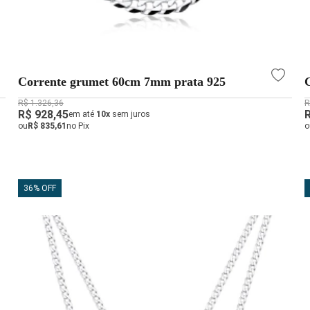
Corrente grumet 60cm 7mm prata 925
R$ 1.326,36
R
R$ 928,45
em até
10x
sem juros
ou
R$ 835,61
no Pix
o
36% OFF