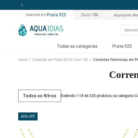
Prata 925
Ouro 18k
Aquajoias At
Você está em:
Todas as categorias
Prata 925
Home
|
Correntes em Prata 925 e Ouro 18k
|
Correntes Femininas em Pr
Corren
Todos os filtros
Exibindo 1-18 de 325 produtos na categoria 
43% OFF