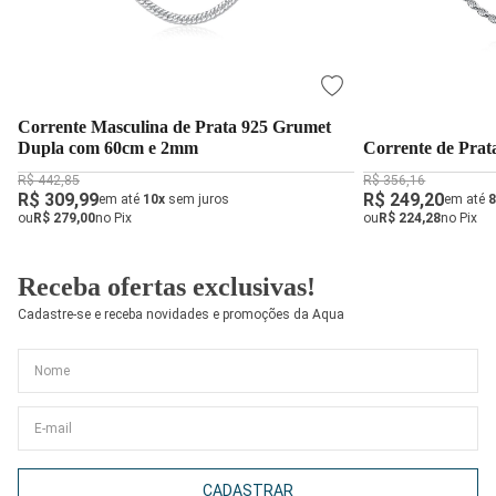
Corrente Masculina de Prata 925 Grumet
Dupla com 60cm e 2mm
Corrente de Pra
R$ 442,85
R$ 356,16
R$ 309,99
R$ 249,20
em até
10x
sem juros
em até
8
ou
R$ 279,00
no Pix
ou
R$ 224,28
no Pix
Receba ofertas exclusivas!
Cadastre-se e receba novidades e promoções da Aqua
CADASTRAR