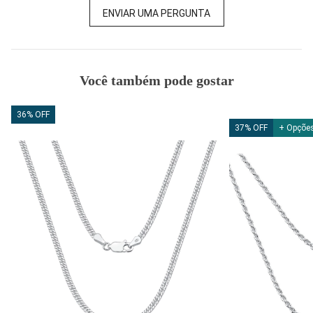
ENVIAR UMA PERGUNTA
Você também pode gostar
36% OFF
37% OFF
+ Opçõe