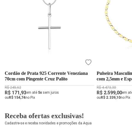
Cordão de Prata 925 Corrente Veneziana
Pulseira Masculi
70cm com Pingente Cruz Palito
com 2,5mm e Esp
R$ 245,62
R$ 4.473,30
R$ 171,93
R$ 2.599,00
em até
5x
sem juros
em at
ou
R$ 154,74
no Pix
ou
R$ 2.339,10
no Pix
Receba ofertas exclusivas!
Cadastre-se e receba novidades e promoções da Aqua