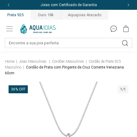
Joias com Certificado de Garantia
Prata 925
Ouro 18k
Aquajoias Atacado
Home
|
Joias Masculinas
|
Cordões Masculinos
|
Cordão de Prata 925
Masculino
|
Cordão de Prata com Pingente de Cruz Corrente Veneziana
60cm
36% OFF
1/1