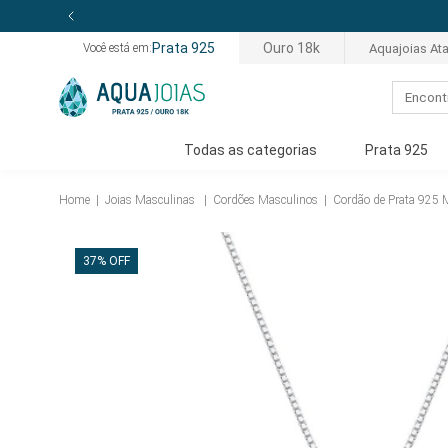
Prata 925
Ouro 18k
Aquajoias At
Você está em:
Todas as categorias
Prata 925
Home
|
Joias Masculinas
|
Cordões Masculinos
|
Cordão de Prata 925 
37% OFF