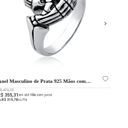
Anel Masculino de Prata 925 Mãos com
Anel
Caveira Envelhecido
Deta
$ 473,75
R$ 611
R$ 355,31
R$ 45
em até
10x
sem juros
u
R$ 319,78
no Pix
ou
R$ 4