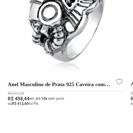
Anel Masculino de Prata 925 Caveira com
Máscara Envelhecido
R$ 611,25
R
R$ 458,44
em até
10x
sem juros
ou
R$ 412,60
no Pix
o