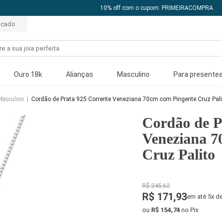
10% off com o cupom: PRIMEIRACOMPRA
acado
Ouro 18k
Alianças
Masculino
Para presentea
Masculino
|
Cordão de Prata 925 Corrente Veneziana 70cm com Pingente Cruz Pali
Cordão de P
Veneziana 7
Cruz Palito
R$ 245,62
R$ 171,93
em até 5x d
ou
R$ 154,74
no Pix