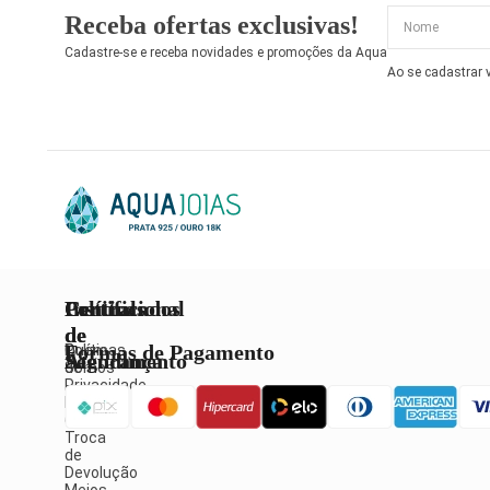
Receba ofertas exclusivas!
Cadastre-se e receba novidades e promoções da Aqua
Ao se cadastrar
Institucional
Políticas
Central
Certificados
de
de
Formas de Pagamento
Quem
Políticas
Atendimento
Segurança
Somos
de
Privacidade
Política
Fale
de
Conosco
Troca
de
Devolução
Meios