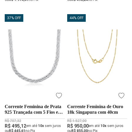
37% OFF
44% OFF
Corrente Feminina de Prata
Corrente Feminina de Ouro
925 Trançada com 5 Fios e
18k Singapura com 40cm
40cm
R$ 707,32
R$ 1.527,00
R$ 495,12
R$ 950,00
em até
10x
sem juros
em até
10x
sem juros
ou
R$ 445,61
no Pix
ou
R$ 855,00
no Pix