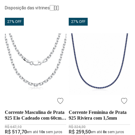
Disposição das vitrines
27% OFF
27% OFF
Corrente Masculina de Prata
Corrente Feminina de Prata
925 Elo Cadeado com 60cm e
925 Riviera com 1,5mm
3,5mm
R$ 647,10
R$ 324,30
R$ 517,70
R$ 259,50
em até
10x
sem juros
em até
8x
sem juros