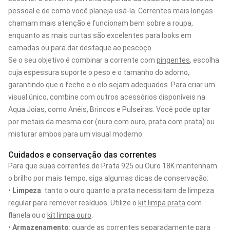
pessoal e de como você planeja usá-la. Correntes mais longas
chamam mais atenção e funcionam bem sobre a roupa,
enquanto as mais curtas são excelentes para looks em
camadas ou para dar destaque ao pescoço.
Se o seu objetivo é combinar a corrente com
pingentes
, escolha
cuja espessura suporte o peso e o tamanho do adorno,
garantindo que o fecho e o elo sejam adequados. Para criar um
visual único, combine com outros acessórios disponíveis na
Aqua Joias, como Anéis, Brincos e Pulseiras. Você pode optar
por metais da mesma cor (ouro com ouro, prata com prata) ou
misturar ambos para um visual moderno.
Cuidados e conservação das correntes
Para que suas correntes de Prata 925 ou Ouro 18K mantenham
o brilho por mais tempo, siga algumas dicas de conservação:
•
Limpeza
: tanto o ouro quanto a prata necessitam de limpeza
regular para remover resíduos. Utilize o
kit limpa prata
com
flanela ou o
kit limpa ouro
.
•
Armazenamento
: guarde as correntes separadamente para