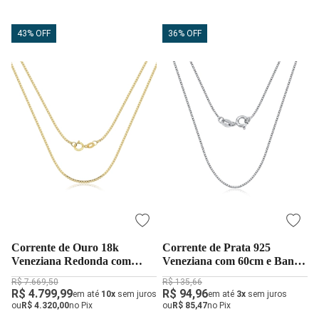
43% OFF
36% OFF
Corrente de Ouro 18k
Corrente de Prata 925
Veneziana Redonda com
Veneziana com 60cm e Banho
45cm
de Ródio
R$ 7.669,50
R$ 135,66
R$ 4.799,99
R$ 94,96
em até
10x
sem juros
em até
3x
sem juros
ou
R$ 4.320,00
no Pix
ou
R$ 85,47
no Pix