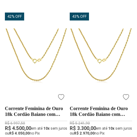
42% OFF
43% OFF
Corrente Feminina de Ouro
Corrente Feminina de Ouro
18k Cordão Baiano com
18k Cordão Baiano com
50cm
40cm
R$ 6.997,50
R$ 5.241,90
R$ 4.500,00
R$ 3.300,00
em até
10x
sem juros
em até
10x
sem juros
ou
R$ 4.050,00
no Pix
ou
R$ 2.970,00
no Pix