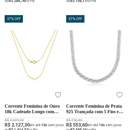
ou
R$ 284,76
no Pix
ou
R$ 106,11
no Pix
37% OFF
37% OFF
Corrente Feminina de Ouro
Corrente Feminina de Prata
18k Cadeado Longo com
925 Trançada com 5 Fios e
45cm e 1mm
45cm
R$ 3.039,00
R$ 790,86
R$ 2.127,30
R$ 553,60
em até
10x
sem juros
em até
10x
sem juros
ou
R$ 1.914,57
no Pix
ou
R$ 498,24
no Pix