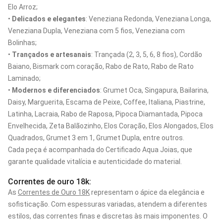
Elo Arroz;
•
Delicados e elegantes
: Veneziana Redonda, Veneziana Longa,
Veneziana Dupla, Veneziana com 5 fios, Veneziana com
Bolinhas;
•
Trançados e artesanais
: Trançada (2, 3, 5, 6, 8 fios), Cordão
Baiano, Bismark com coração, Rabo de Rato, Rabo de Rato
Laminado;
•
Modernos e diferenciados
: Grumet Oca, Singapura, Bailarina,
Daisy, Marguerita, Escama de Peixe, Coffee, Italiana, Piastrine,
Latinha, Lacraia, Rabo de Raposa, Pipoca Diamantada, Pipoca
Envelhecida, Zeta Balãozinho, Elos Coração, Elos Alongados, Elos
Quadrados, Grumet 3 em 1, Grumet Dupla, entre outros.
Cada peça é acompanhada do Certificado Aqua Joias, que
garante qualidade vitalícia e autenticidade do material.
Correntes de ouro 18k:
As
Correntes de Ouro 18K
representam o ápice da elegância e
sofisticação. Com espessuras variadas, atendem a diferentes
estilos, das correntes finas e discretas às mais imponentes. O