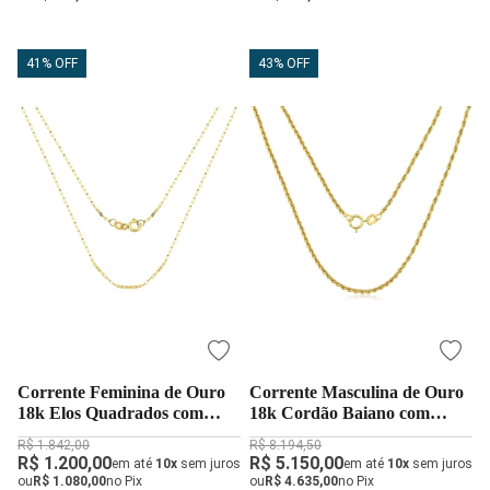
41% OFF
43% OFF
Corrente Feminina de Ouro
Corrente Masculina de Ouro
18k Elos Quadrados com
18k Cordão Baiano com
40cm
60cm
R$ 1.842,00
R$ 8.194,50
R$ 1.200,00
R$ 5.150,00
em até
10x
sem juros
em até
10x
sem juros
ou
R$ 1.080,00
no Pix
ou
R$ 4.635,00
no Pix