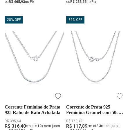
ou
R$ 465,93
no Pix
ou
R$ 233,55
no Pix
28% OFF
36% OFF
Corrente Feminina de Prata
Corrente de Prata 925
925 Rabo de Rato Achatada
Feminina Grumet com 50cm e
1mm
R$ 395,64
R$ 168,42
R$ 316,40
R$ 117,89
em até
10x
sem juros
em até
3x
sem juros