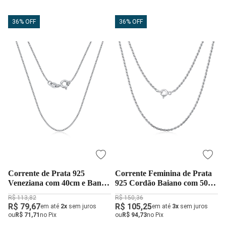
36% OFF
36% OFF
Corrente de Prata 925
Corrente Feminina de Prata
Veneziana com 40cm e Banho
925 Cordão Baiano com 50cm
de Ródio
e 1mm
R$ 113,82
R$ 150,36
R$ 79,67
R$ 105,25
em até
2x
sem juros
em até
3x
sem juros
ou
R$ 71,71
no Pix
ou
R$ 94,73
no Pix