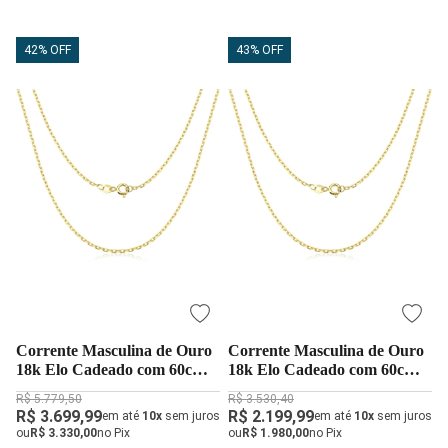
42% OFF
43% OFF
Corrente Masculina de Ouro
Corrente Masculina de Ouro
18k Elo Cadeado com 60cm e
18k Elo Cadeado com 60cm
2,9g
com 1,8g
R$ 5.779,50
R$ 3.530,40
R$ 3.699,99
R$ 2.199,99
em até
10x
sem juros
em até
10x
sem juros
ou
R$ 3.330,00
no Pix
ou
R$ 1.980,00
no Pix