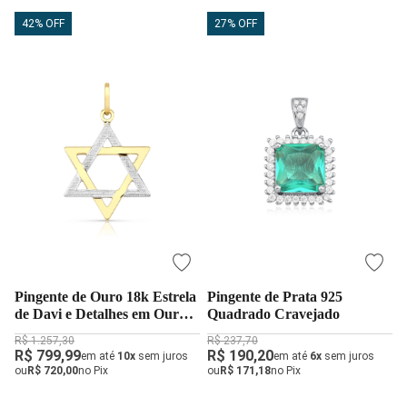
42% OFF
27% OFF
Pingente de Ouro 18k Estrela
Pingente de Prata 925
de Davi e Detalhes em Ouro
Quadrado Cravejado
Branco
R$ 1.257,30
R$ 237,70
R$ 799,99
R$ 190,20
em até
10x
sem juros
em até
6x
sem juros
ou
R$ 720,00
no Pix
ou
R$ 171,18
no Pix