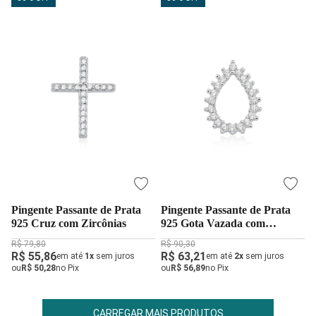
Pingente Passante de Prata
Pingente Passante de Prata
925 Cruz com Zircônias
925 Gota Vazada com
Zircônias
R$ 79,80
R$ 90,30
R$ 55,86
R$ 63,21
em até
1x
sem juros
em até
2x
sem juros
ou
R$ 50,28
no Pix
ou
R$ 56,89
no Pix
CARREGAR MAIS PRODUTOS