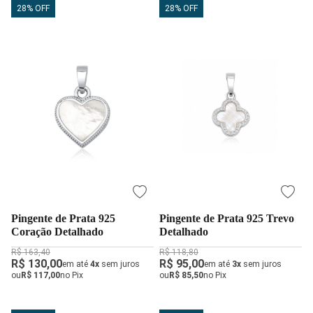
28% OFF
28% OFF
Pingente de Prata 925
Pingente de Prata 925 Trevo
Coração Detalhado
Detalhado
R$ 163,40
R$ 118,80
R$ 130,00
R$ 95,00
em até
4x
sem juros
em até
3x
sem juros
ou
R$ 117,00
no Pix
ou
R$ 85,50
no Pix