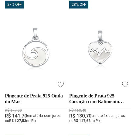
27% OFF
28% OFF
Pingente de Prata 925 Onda
Pingente de Prata 925
do Mar
Coração com Batimento
Cardíaco
R$ 177,00
R$ 163,40
R$ 141,70
R$ 130,70
em até
4x
sem juros
em até
4x
sem juros
ou
R$ 127,53
no Pix
ou
R$ 117,63
no Pix