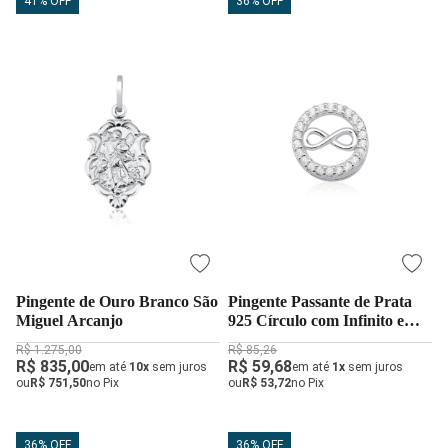
41% OFF
36% OFF
Pingente de Ouro Branco São
Pingente Passante de Prata
Miguel Arcanjo
925 Círculo com Infinito e
Zircônias Cravejada
R$ 1.275,00
R$ 85,26
R$ 835,00
R$ 59,68
em até
10x
sem juros
em até
1x
sem juros
ou
R$ 751,50
no Pix
ou
R$ 53,72
no Pix
36% OFF
36% OFF