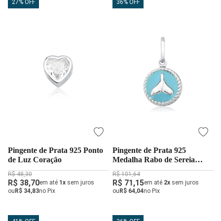
27% OFF
36% OFF
Pingente de Prata 925 Ponto
Pingente de Prata 925
de Luz Coração
Medalha Rabo de Sereia
Resinada
R$ 48,30
R$ 101,64
R$ 38,70
R$ 71,15
em até
1x
sem juros
em até
2x
sem juros
ou
R$ 34,83
no Pix
ou
R$ 64,04
no Pix