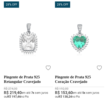
28% OFF
28% OFF
Pingente de Prata 925
Pingente de Prata 925
Retangular Cravejado
Coração Cravejado
R$ 274,30
R$ 192,00
R$ 219,40
R$ 153,60
em até
7x
sem juros
em até
5x
sem juros
ou
R$ 197,46
no Pix
ou
R$ 138,24
no Pix