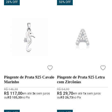
28% OFF
50% OFF
Pingente de Prata 925 Cavalo
Pingente de Prata 925 Letra
Marinho
com Zircônias
R$ 146,30
R$ 54,00
R$ 117,00
R$ 29,70
em até
3x
sem juros
em até
1x
sem juros
ou
R$ 105,30
no Pix
ou
R$ 26,73
no Pix