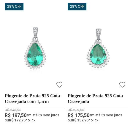
28% OFF
28% OFF
Pingente de Prata 925 Gota
Pingente de Prata 925 Gota
Cravejada com 1,5cm
Cravejada
R$ 246,90
R$ 219,50
R$ 197,50
R$ 175,50
em até
6x
sem juros
em até
5x
sem juros
ou
R$ 177,75
no Pix
ou
R$ 157,95
no Pix