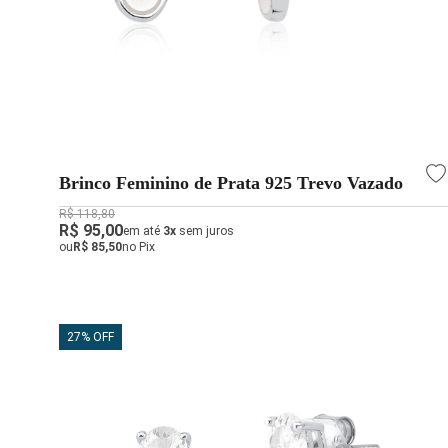
Brinco Feminino de Prata 925 Trevo Vazado
R$ 118,80
R$ 95,00
em até
3x
sem juros
ou
R$ 85,50
no Pix
27% OFF