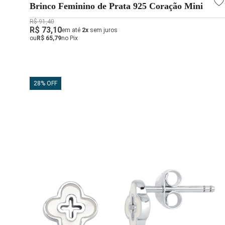
Brinco Feminino de Prata 925 Coração Mini
R$ 91,40
R$ 73,10
em até
2x
sem juros
ou
R$ 65,79
no Pix
28% OFF