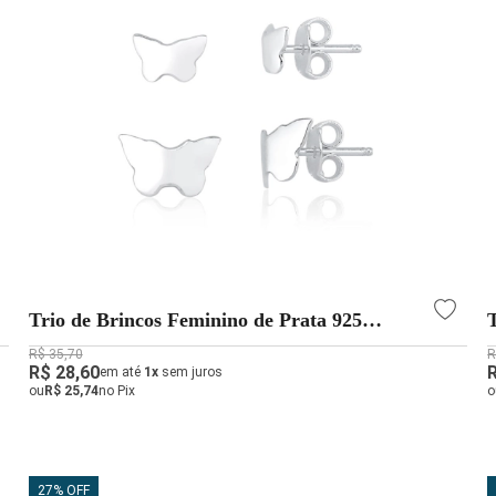
Trio de Brincos Feminino de Prata 925
Borboleta Lisa
R$ 35,70
R
R$ 28,60
em até
1x
sem juros
ou
R$ 25,74
no Pix
o
27% OFF