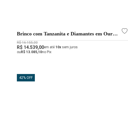
Brinco com Tanzanita e Diamantes em Ouro
Branco 18k | Alta Joalheria
R$ 16.155,00
R$ 14.539,00
em até
10x
sem juros
ou
R$ 13.085,10
no Pix
42% OFF