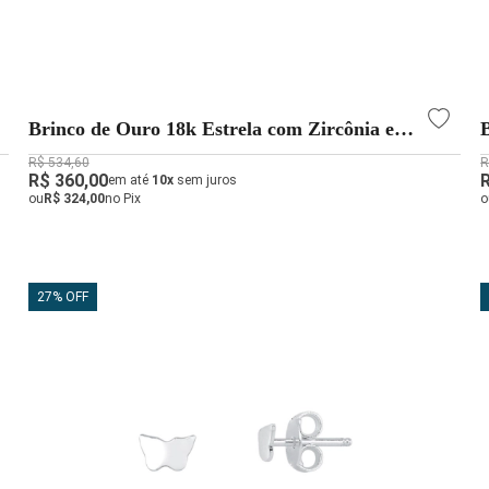
Brinco de Ouro 18k Estrela com Zircônia e
Detalhada
R$ 534,60
R
R$ 360,00
em até
10x
sem juros
ou
R$ 324,00
no Pix
o
27% OFF