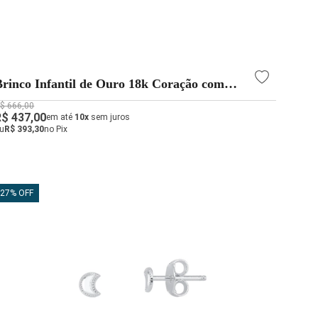
Brinco Infantil de Ouro 18k Coração com
3mm
$ 666,00
R$ 437,00
em até
10x
sem juros
u
R$ 393,30
no Pix
27% OFF