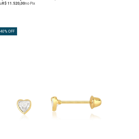
u
R$ 11.520,00
no Pix
40% OFF