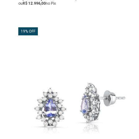
ou
R$ 12.996,00
no Pix
19% OFF