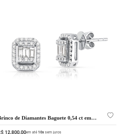
Brinco de Diamantes Baguete 0,54 ct em
Ouro Branco 18k Retangular | Alta Joalheria
R$ 12.800,00
em até
10x
sem juros