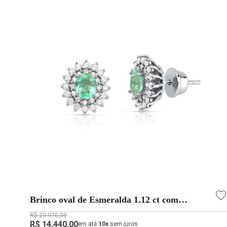
Brinco oval de Esmeralda 1.12 ct com
Diamantes em Ouro branco 18k
R$ 20.970,00
R$ 14.440,00
em até
10x
sem juros