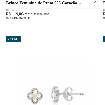
Brinco Feminino de Prata 925 Coração
Vazado Liso
R$ 149,70
R
R$ 119,80
em até
3x
sem juros
ou
R$ 107,82
no Pix
o
27% OFF