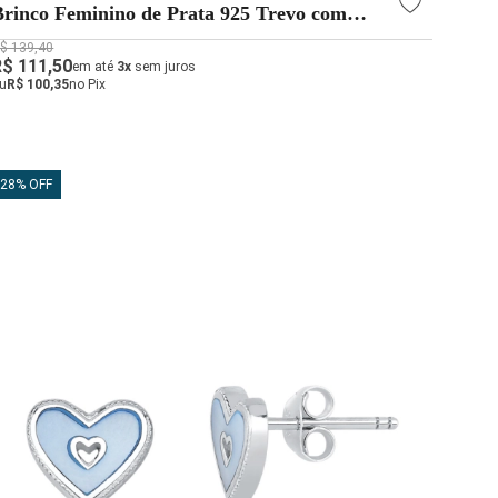
Brinco Feminino de Prata 925 Trevo com
7mm
$ 139,40
R$ 111,50
em até
3x
sem juros
u
R$ 100,35
no Pix
28% OFF