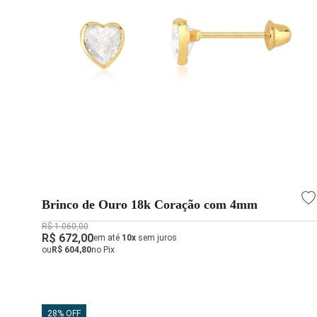
Brinco de Ouro 18k Coração com 4mm
R$ 1.060,00
R$ 672,00
em até
10x
sem juros
ou
R$ 604,80
no Pix
28% OFF