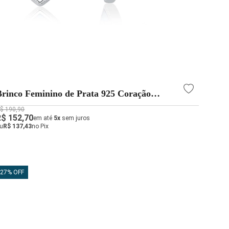
Brinco Feminino de Prata 925 Coração
Vazado
$ 190,90
R$ 152,70
em até
5x
sem juros
u
R$ 137,43
no Pix
27% OFF