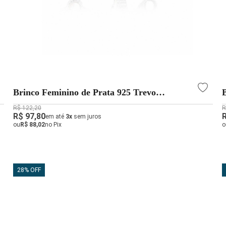
Brinco Feminino de Prata 925 Trevo
Detalhado
R$ 122,20
R
R$ 97,80
em até
3x
sem juros
ou
R$ 88,02
no Pix
o
28% OFF