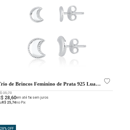
Trio de Brincos Feminino de Prata 925 Lua
Detalhada
$ 35,70
R$ 28,60
em até
1x
sem juros
u
R$ 25,74
no Pix
28% OFF