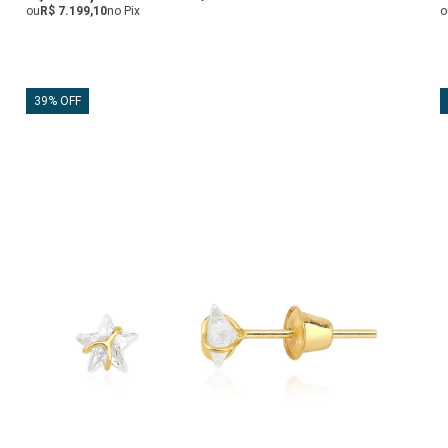
ou
R$ 7.199,10
no Pix
o
39% OFF