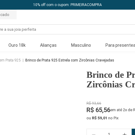
10% off com o cupom: PRIMEIRACOMPRA
acado
Ouro 18k
Alianças
Masculino
Para presentea
 em Prata 925
|
Brinco de Prata 925 Estrela com Zircônias Cravejadas
Brinco de Pr
Zircônias C
R$ 93,66
R$ 65,56
em até 2x de 
ou
R$ 59,01
no Pix
Quantidade