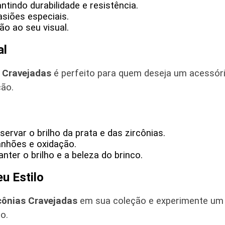
ntindo durabilidade e resistência.
asiões especiais.
ão ao seu visual.
al
s Cravejadas
é perfeito para quem deseja um acessório 
ão.
rvar o brilho da prata e das zircônias.
anhões e oxidação.
ter o brilho e a beleza do brinco.
eu Estilo
cônias Cravejadas
em sua coleção e experimente um a
o.