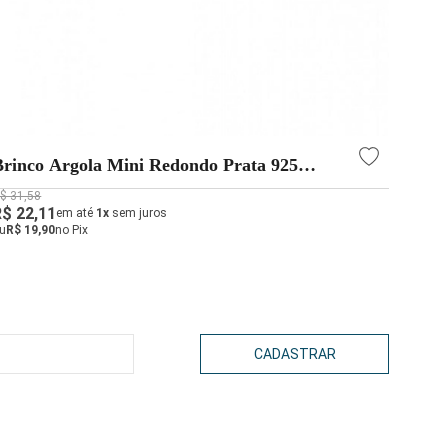
Brinco Argola Mini Redondo Prata 925
Brin
14mm
$ 31,58
R$ 152
R$ 22,11
R$ 10
em até
1x
sem juros
u
R$ 19,90
no Pix
ou
R$ 9
CADASTRAR