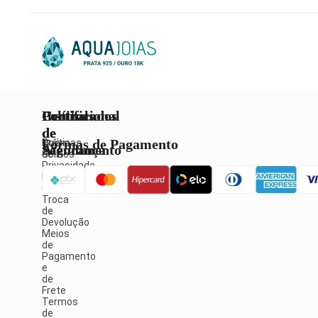
Institucional
Políticas
Central
Certificados
de
de
Formas de Pagamento
Quem
Políticas
Atendimento
Segurança
Somos
de
Privacidade
Política
Fale
de
Conosco
Troca
de
Devolução
Meios
de
Pagamento
e
de
Frete
Termos
de