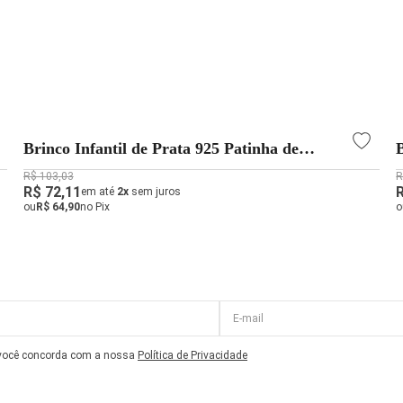
Brinco Infantil de Prata 925 Patinha de
Cachorro
R$ 103,03
R
R$ 72,11
em até
2x
sem juros
ou
R$ 64,90
no Pix
o
 você concorda com a nossa
Política de Privacidade