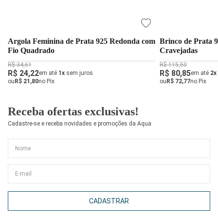
Argola Feminina de Prata 925 Redonda com
Brinco de Prata 
Fio Quadrado
Cravejadas
R$ 34,61
R$ 115,50
R$ 24,22
R$ 80,85
em até
1x
sem juros
em até
2x
ou
R$ 21,80
no Pix
ou
R$ 72,77
no Pix
Receba ofertas exclusivas!
Cadastre-se e receba novidades e promoções da Aqua
CADASTRAR