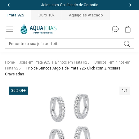
Joias com Certificado de Garantia
Prata 925
Ouro 18k
Aquajoias Atacado
Home
|
Joias em Prata 925
|
Brincos em Prata 925
|
Brincos Femininos em
Prata 925
|
Trio de Brincos Argola de Prata 925 Click com Zircônias
Cravejadas
36% OFF
1/1