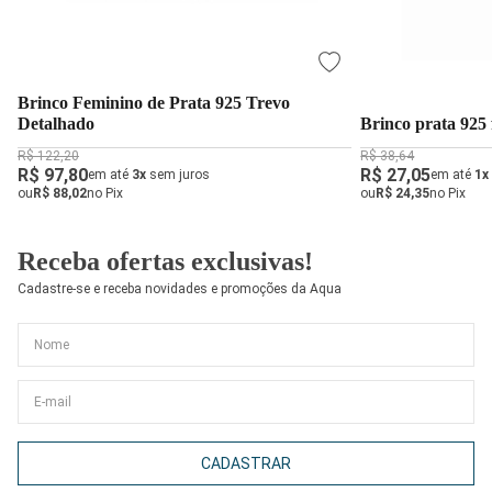
Brinco Feminino de Prata 925 Trevo
Detalhado
Brinco prata 925
R$ 122,20
R$ 38,64
R$ 97,80
R$ 27,05
em até
3x
sem juros
em até
1x
ou
R$ 88,02
no Pix
ou
R$ 24,35
no Pix
Receba ofertas exclusivas!
Cadastre-se e receba novidades e promoções da Aqua
CADASTRAR