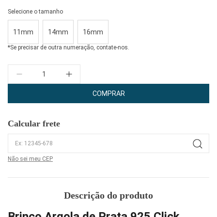
Selecione o tamanho
11mm
14mm
16mm
*Se precisar de outra numeração, contate-nos.
Quantidade
COMPRAR
Calcular frete
Não sei meu CEP
Descrição do produto
Brinco Argola de Prata 925 Click