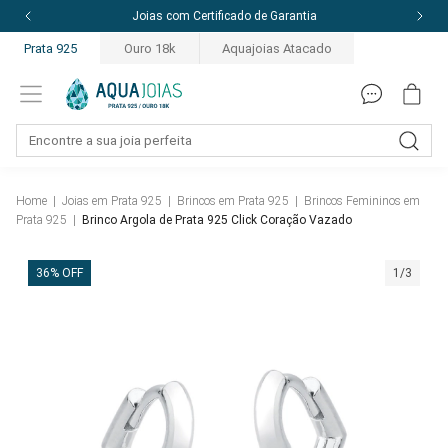
Joias com Certificado de Garantia
Prata 925
Ouro 18k
Aquajoias Atacado
Home
|
Joias em Prata 925
|
Brincos em Prata 925
|
Brincos Femininos em
Prata 925
|
Brinco Argola de Prata 925 Click Coração Vazado
36% OFF
1/3