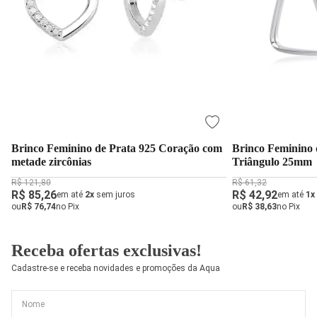
Brinco Feminino de Prata 925 Coração com
Brinco Feminino 
metade zircônias
Triângulo 25mm
R$ 121,80
R$ 61,32
R$ 85,26
R$ 42,92
em até
2x
sem juros
em até
1x
ou
R$ 76,74
no Pix
ou
R$ 38,63
no Pix
Receba ofertas exclusivas!
Cadastre-se e receba novidades e promoções da Aqua