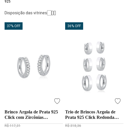
925
Disposição das vitrines
37% OFF
36% OFF
Brinco Argola de Prata 925
Trio de Brincos Argola de
Click com Zircônias
Prata 925 Click Redonda
Cravejadas
Lisa
R$ 117,31
R$ 318,36