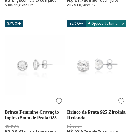
R$ 61,80
R$ 21,76
em até
2x
sem juros
em até
1x
sem juros
ou
R$ 55,62
no Pix
ou
R$ 19,59
no Pix
37% OFF
32% OFF
+ Opções de tamanho
Brinco Feminino Cravação
Brinco de Prata 925 Zircônia
Inglesa 5mm de Prata 925
Redonda
R$ 41,16
R$ 83,37
R$ 28,81
R$ 62,52
em até
1x
sem juros
em até
2x
sem juros