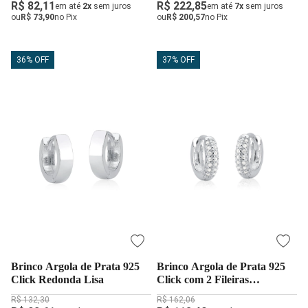
R$ 82,11
R$ 222,85
em até
2x
sem juros
em até
7x
sem juros
ou
R$ 73,90
no Pix
ou
R$ 200,57
no Pix
36% OFF
37% OFF
Brinco Argola de Prata 925
Brinco Argola de Prata 925
Click Redonda Lisa
Click com 2 Fileiras
Cravejadas
R$ 132,30
R$ 162,06