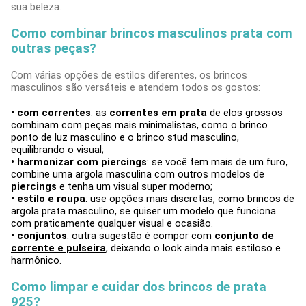
sua beleza.
Como combinar brincos masculinos prata com
outras peças?
Com várias opções de estilos diferentes, os brincos
masculinos são versáteis e atendem todos os gostos:
• com correntes
: as
correntes em prata
de elos grossos
combinam com peças mais minimalistas, como o brinco
ponto de luz masculino e o brinco stud masculino,
equilibrando o visual;
• harmonizar com piercings
: se você tem mais de um furo,
combine uma argola masculina com outros modelos de
piercings
e tenha um visual super moderno;
• estilo e roupa
: use opções mais discretas, como brincos de
argola prata masculino, se quiser um modelo que funciona
com praticamente qualquer visual e ocasião.
• conjuntos
: outra sugestão é compor com
conjunto de
corrente e pulseira
, deixando o look ainda mais estiloso e
harmônico.
Como limpar e cuidar dos brincos de prata
925?