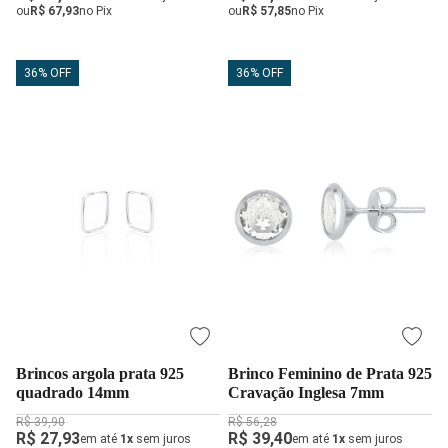
ou
R$ 67,93
no Pix
ou
R$ 57,85
no Pix
36% OFF
36% OFF
Brincos argola prata 925
Brinco Feminino de Prata 925
quadrado 14mm
Cravação Inglesa 7mm
R$ 39,90
R$ 56,28
R$ 27,93
R$ 39,40
em até
1x
sem juros
em até
1x
sem juros