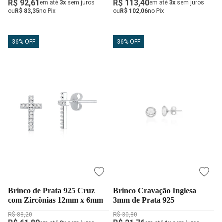
R$ 92,61
R$ 113,40
em até
3x
sem juros
em até
3x
sem juros
ou
R$ 83,35
no Pix
ou
R$ 102,06
no Pix
36% OFF
36% OFF
Brinco de Prata 925 Cruz
Brinco Cravação Inglesa
com Zircônias 12mm x 6mm
3mm de Prata 925
R$ 88,20
R$ 30,80