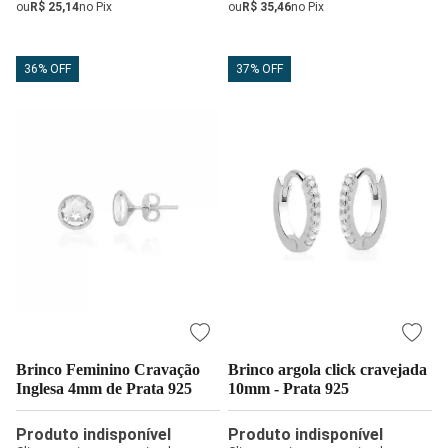
ou
R$ 25,14
no Pix
ou
R$ 35,46
no Pix
36% OFF
37% OFF
Brinco Feminino Cravação
Brinco argola click cravejada
Inglesa 4mm de Prata 925
10mm - Prata 925
Produto indisponível
Produto indisponível