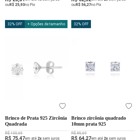
ou
R$ 25,93
no Pix
ou
R$ 56,27
no Pix
32% OFF
+ Opções de tamanho
32% OFF
Brinco de Prata 925 Zircônia
Brinco zircônia quadrado
Quadrada
10mm prata 925
R$ 100,65
R$ 85,69
R$ 75,47
R$ 64,27
em até
2x
sem juros
em até
2x
sem juros