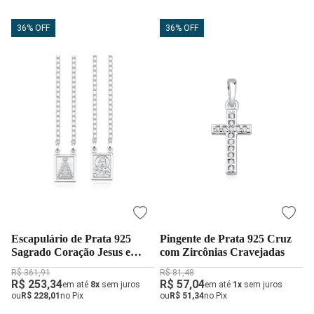
36% OFF
36% OFF
Escapulário de Prata 925
Pingente de Prata 925 Cruz
Sagrado Coração Jesus e
com Zircônias Cravejadas
Nossa Senhora
R$ 361,91
R$ 81,48
R$ 253,34
R$ 57,04
em até
8x
sem juros
em até
1x
sem juros
ou
R$ 228,01
no Pix
ou
R$ 51,34
no Pix