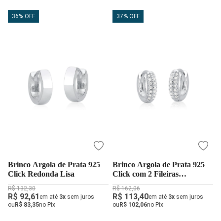
36% OFF
37% OFF
Brinco Argola de Prata 925
Brinco Argola de Prata 925
Click Redonda Lisa
Click com 2 Fileiras
Cravejadas
R$ 132,30
R$ 162,06
R$ 92,61
R$ 113,40
em até
3x
sem juros
em até
3x
sem juros
ou
R$ 83,35
no Pix
ou
R$ 102,06
no Pix