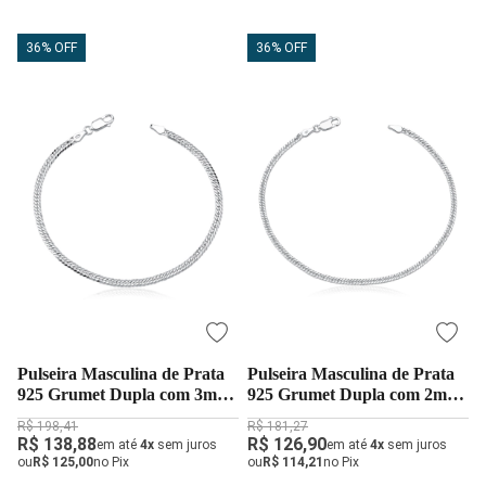
36% OFF
36% OFF
Pulseira Masculina de Prata
Pulseira Masculina de Prata
925 Grumet Dupla com 3mm
925 Grumet Dupla com 2mm
e 21cm
e 21cm
R$ 198,41
R$ 181,27
R$ 138,88
R$ 126,90
em até
4x
sem juros
em até
4x
sem juros
ou
R$ 125,00
no Pix
ou
R$ 114,21
no Pix