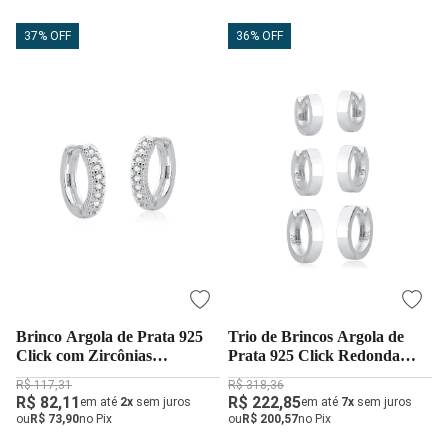
37% OFF
36% OFF
Brinco Argola de Prata 925
Trio de Brincos Argola de
Click com Zircônias
Prata 925 Click Redonda
Cravejadas
Lisa
R$ 117,31
R$ 318,36
R$ 82,11
R$ 222,85
em até
2x
sem juros
em até
7x
sem juros
ou
R$ 73,90
no Pix
ou
R$ 200,57
no Pix