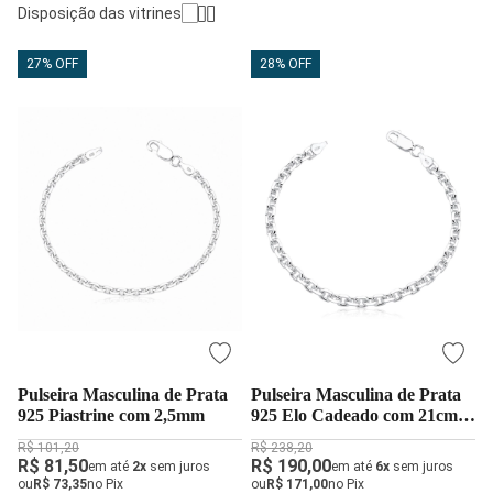
Disposição das vitrines
27% OFF
28% OFF
Pulseira Masculina de Prata
Pulseira Masculina de Prata
925 Piastrine com 2,5mm
925 Elo Cadeado com 21cm e
3,5mm
R$ 101,20
R$ 238,20
R$ 81,50
R$ 190,00
em até
2x
sem juros
em até
6x
sem juros
ou
R$ 73,35
no Pix
ou
R$ 171,00
no Pix