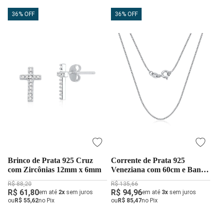
36% OFF
36% OFF
Brinco de Prata 925 Cruz
Corrente de Prata 925
com Zircônias 12mm x 6mm
Veneziana com 60cm e Banho
de Ródio
R$ 88,20
R$ 135,66
R$ 61,80
R$ 94,96
em até
2x
sem juros
em até
3x
sem juros
ou
R$ 55,62
no Pix
ou
R$ 85,47
no Pix