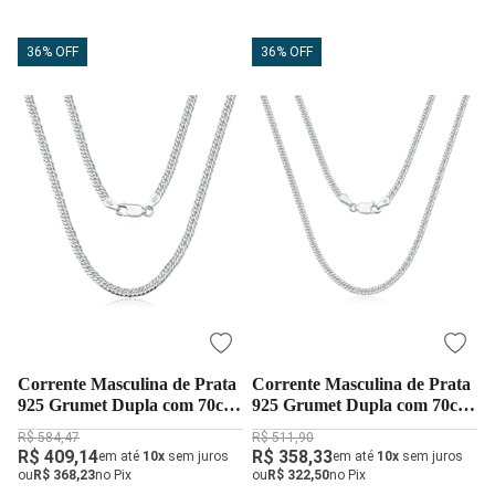
36% OFF
36% OFF
Corrente Masculina de Prata
Corrente Masculina de Prata
925 Grumet Dupla com 70cm
925 Grumet Dupla com 70cm
e 3mm
e 2mm
R$ 584,47
R$ 511,90
R$ 409,14
R$ 358,33
em até
10x
sem juros
em até
10x
sem juros
ou
R$ 368,23
no Pix
ou
R$ 322,50
no Pix