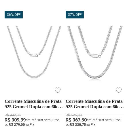
36% OFF
37% OFF
Corrente Masculina de Prata
Corrente Masculina de Prata
925 Grumet Dupla com 60cm
925 Grumet Dupla com 60cm
e 2mm
e 3mm
R$ 442,85
R$ 525,00
R$ 309,99
R$ 367,50
em até
10x
sem juros
em até
10x
sem juros
ou
R$ 279,00
no Pix
ou
R$ 330,75
no Pix