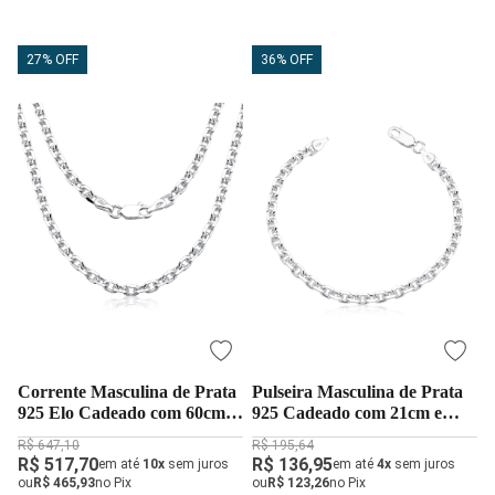
27% OFF
36% OFF
Corrente Masculina de Prata
Pulseira Masculina de Prata
925 Elo Cadeado com 60cm e
925 Cadeado com 21cm e
3,5mm
3mm
R$ 647,10
R$ 195,64
R$ 517,70
R$ 136,95
em até
10x
sem juros
em até
4x
sem juros
ou
R$ 465,93
no Pix
ou
R$ 123,26
no Pix