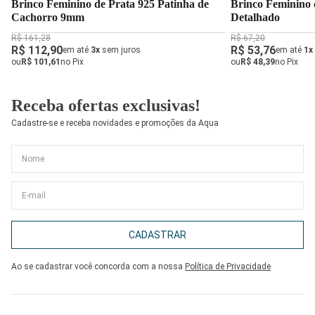
Brinco Feminino de Prata 925 Patinha de
Brinco Feminino 
Cachorro 9mm
Detalhado
R$ 161,28
R$ 67,20
R$ 112,90
R$ 53,76
em até
3x
sem juros
em até
1x
ou
R$ 101,61
no Pix
ou
R$ 48,39
no Pix
Receba ofertas exclusivas!
Cadastre-se e receba novidades e promoções da Aqua
CADASTRAR
Ao se cadastrar você concorda com a nossa
Política de Privacidade