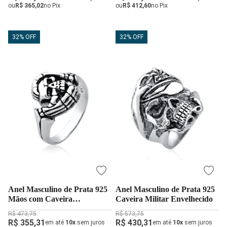
ou
R$ 365,02
no Pix
ou
R$ 412,60
no Pix
32% OFF
32% OFF
Anel Masculino de Prata 925
Anel Masculino de Prata 925
Mãos com Caveira
Caveira Militar Envelhecido
Envelhecido
R$ 473,75
R$ 573,75
R$ 355,31
R$ 430,31
em até
10x
sem juros
em até
10x
sem juros