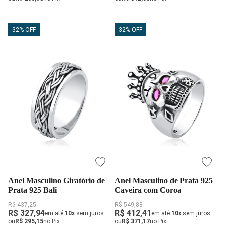
32% OFF
32% OFF
Anel Masculino Giratório de
Anel Masculino de Prata 925
Prata 925 Bali
Caveira com Coroa
R$ 437,25
R$ 549,88
R$ 327,94
R$ 412,41
em até
10x
sem juros
em até
10x
sem juros
ou
R$ 295,15
no Pix
ou
R$ 371,17
no Pix