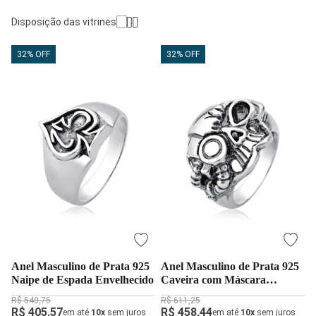
Disposição das vitrines
32% OFF
32% OFF
Anel Masculino de Prata 925
Anel Masculino de Prata 925
Naipe de Espada Envelhecido
Caveira com Máscara
Envelhecido
R$ 540,75
R$ 611,25
R$ 405,57
R$ 458,44
em até
10x
sem juros
em até
10x
sem juros