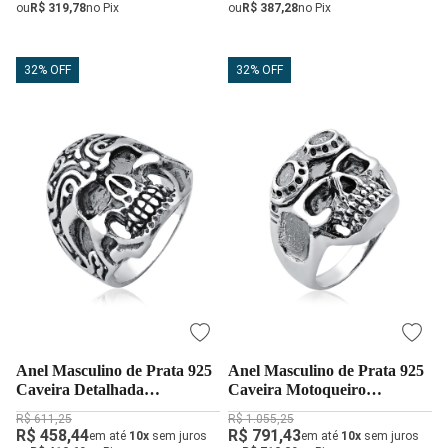
ou
R$ 319,78
no Pix
ou
R$ 387,28
no Pix
32% OFF
32% OFF
Anel Masculino de Prata 925
Anel Masculino de Prata 925
Caveira Detalhada
Caveira Motoqueiro
Envelhecido
Envelhecido
R$ 611,25
R$ 1.055,25
R$ 458,44
R$ 791,43
em até
10x
sem juros
em até
10x
sem juros