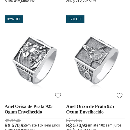
ou
R$ 412,60
no Pix
ou
R$ 712,29
no Pix
32% OFF
32% OFF
Anel Orixá de Prata 925
Anel Orixá de Prata 925
Ogum Envelhecido
Oxum Envelhecido
R$ 761,25
R$ 761,25
R$ 570,93
R$ 570,93
em até
10x
sem juros
em até
10x
sem juros