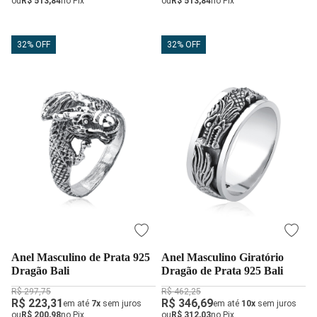
ou
R$ 513,84
no Pix
ou
R$ 513,84
no Pix
32% OFF
32% OFF
Anel Masculino de Prata 925
Anel Masculino Giratório
Dragão Bali
Dragão de Prata 925 Bali
R$ 297,75
R$ 462,25
R$ 223,31
R$ 346,69
em até
7x
sem juros
em até
10x
sem juros
ou
R$ 200,98
no Pix
ou
R$ 312,03
no Pix