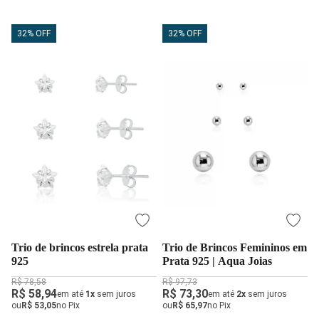
32% OFF
32% OFF
Trio de brincos estrela prata
Trio de Brincos Femininos em
925
Prata 925 | Aqua Joias
R$ 78,58
R$ 97,73
R$ 58,94
R$ 73,30
em até
1x
sem juros
em até
2x
sem juros
ou
R$ 53,05
no Pix
ou
R$ 65,97
no Pix