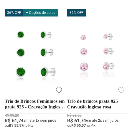
36% OFF
+ Opções de cores
36% OFF
Trio de Brincos Femininos em
Trio de brincos prata 925 -
prata 925 - Cravação Inglesa
Cravação inglesa rosa
Esmeralda
R$ 88,20
R$ 88,20
R$ 61,74
R$ 61,74
em até
2x
sem juros
em até
2x
sem juros
ou
R$ 55,57
no Pix
ou
R$ 55,57
no Pix