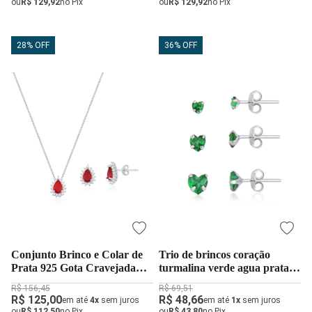
ou
R$ 129,92
no Pix
ou
R$ 129,92
no Pix
28% OFF
36% OFF
Conjunto Brinco e Colar de
Trio de brincos coração
Prata 925 Gota Cravejada
turmalina verde agua prata
Vermelho
925
R$ 156,45
R$ 69,51
R$ 125,00
R$ 48,66
em até
4x
sem juros
em até
1x
sem juros
ou
R$ 112,50
no Pix
ou
R$ 43,80
no Pix