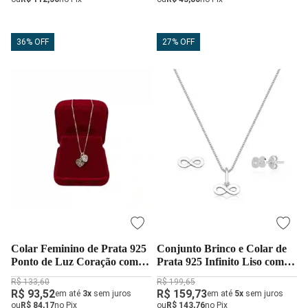
36% OFF
27% OFF
Colar Feminino de Prata 925
Conjunto Brinco e Colar de
Ponto de Luz Coração com
Prata 925 Infinito Liso com
Pingente Letra
45cm
R$ 133,60
R$ 199,65
R$ 93,52
R$ 159,73
em até
3x
sem juros
em até
5x
sem juros
ou
R$ 84,17
no Pix
ou
R$ 143,76
no Pix