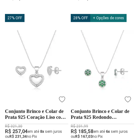
27% OFF
28% OFF
+ Opções de cores
Conjunto Brinco e Colar de
Conjunto Brinco e Colar de
Prata 925 Coração Liso com
Prata 925 Redondo
Zircônias
Cravejado Verde Esmeralda
R$ 321,30
R$ 231,99
R$ 257,04
R$ 185,58
em até
8x
sem juros
em até
6x
sem juros
ou
R$ 231,34
no Pix
ou
R$ 167,03
no Pix