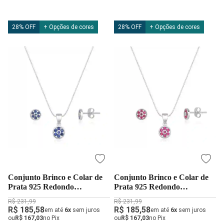
28% OFF
+ Opções de cores
28% OFF
+ Opções de cores
Conjunto Brinco e Colar de
Conjunto Brinco e Colar de
Prata 925 Redondo
Prata 925 Redondo
Cravejado Azul Marinho
Cravejado Cereja
R$ 231,99
R$ 231,99
R$ 185,58
R$ 185,58
em até
6x
sem juros
em até
6x
sem juros
ou
R$ 167,03
no Pix
ou
R$ 167,03
no Pix