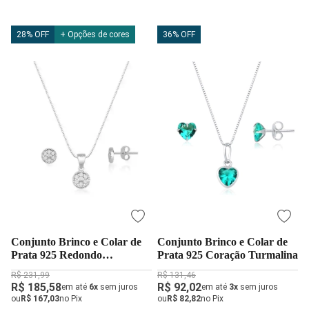
28% OFF
+ Opções de cores
36% OFF
Conjunto Brinco e Colar de
Conjunto Brinco e Colar de
Prata 925 Redondo
Prata 925 Coração Turmalina
Cravejado Cristal
R$ 231,99
R$ 131,46
R$ 185,58
R$ 92,02
em até
6x
sem juros
em até
3x
sem juros
ou
R$ 167,03
no Pix
ou
R$ 82,82
no Pix