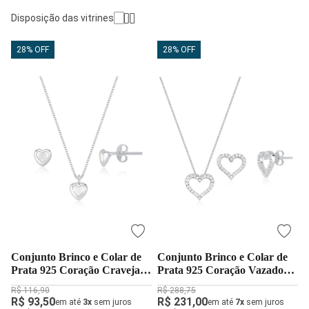
Disposição das vitrines
28% OFF
28% OFF
Conjunto Brinco e Colar de
Conjunto Brinco e Colar de
Prata 925 Coração Cravejado
Prata 925 Coração Vazado
com 5mm
com Zircônias
R$ 116,90
R$ 288,75
R$ 93,50
R$ 231,00
em até
3x
sem juros
em até
7x
sem juros