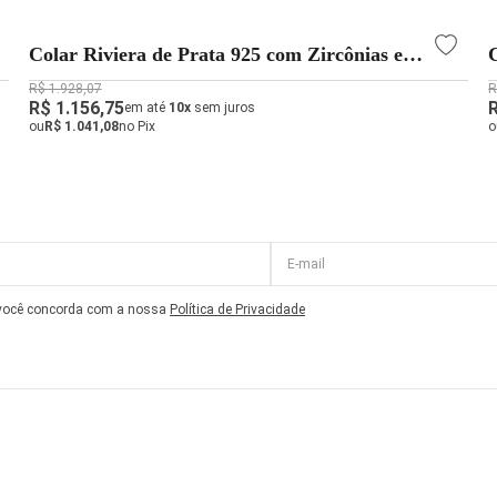
Colar Riviera de Prata 925 com Zircônias em
Rosa Claro
R$ 1.928,07
R
R$ 1.156,75
em até
10x
sem juros
ou
R$ 1.041,08
no Pix
o
 você concorda com a nossa
Política de Privacidade