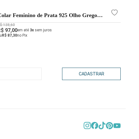
Colar Feminino de Prata 925 Olho Grego
Cola
com Madrepérola
ping
$ 138,60
R$ 187
R$ 97,00
R$ 13
em até
3x
sem juros
u
R$ 87,30
no Pix
ou
R$ 1
CADASTRAR