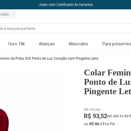
10% off com o cupom: PRIMEIRACOMPRA
acado
Ouro 18k
Alianças
Masculino
Para presentea
minino de Prata 925 Ponto de Luz Coração com Pingente Letra
Colar Femin
Ponto de Lu
Pingente Le
R$ 133,60
R$ 93,52
em até 3x de 
ou
R$ 84,17
no Pix