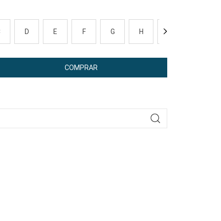
C
D
E
F
G
H
I
J
COMPRAR