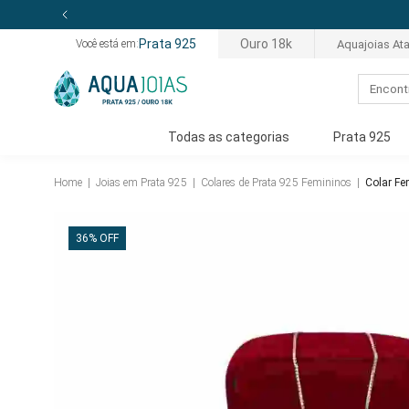
Prata 925
Ouro 18k
Aquajoias At
Você está em:
Todas as categorias
Prata 925
Home
|
Joias em Prata 925
|
Colares de Prata 925 Femininos
|
Colar Fe
36% OFF