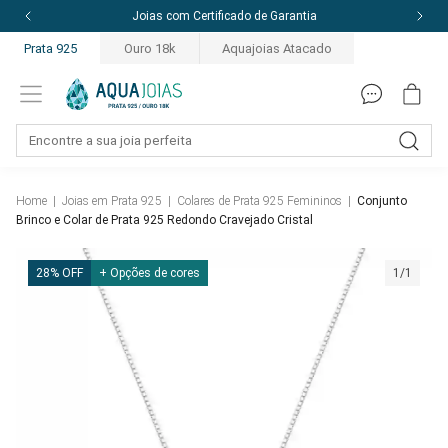
Joias com Certificado de Garantia
Prata 925
Ouro 18k
Aquajoias Atacado
Home
|
Joias em Prata 925
|
Colares de Prata 925 Femininos
|
Conjunto
Brinco e Colar de Prata 925 Redondo Cravejado Cristal
28% OFF
+ Opções de cores
1/1