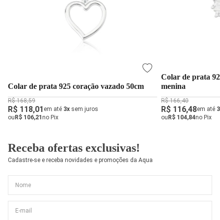
Colar de prata 92
Colar de prata 925 coração vazado 50cm
menina
R$ 168,59
R$ 166,40
R$ 118,01
R$ 116,48
em até
3x
sem juros
em até
3
ou
R$ 106,21
no Pix
ou
R$ 104,84
no Pix
Receba ofertas exclusivas!
Cadastre-se e receba novidades e promoções da Aqua