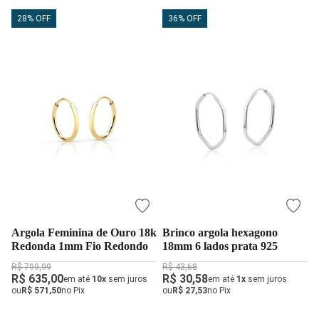
28% OFF
36% OFF
Argola Feminina de Ouro 18k
Brinco argola hexagono
Redonda 1mm Fio Redondo
18mm 6 lados prata 925
R$ 799,99
R$ 43,68
R$ 635,00
R$ 30,58
em até
10x
sem juros
em até
1x
sem juros
ou
R$ 571,50
no Pix
ou
R$ 27,53
no Pix