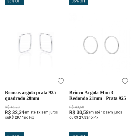
36% OFF
36% OFF
Brincos argola prata 925
Brinco Argola Mini 3
quadrado 20mm
Redondo 21mm - Prata 925
R$ 46,20
R$ 43,68
R$ 32,34
R$ 30,58
em até
1x
sem juros
em até
1x
sem juros
ou
R$ 29,11
no Pix
ou
R$ 27,53
no Pix