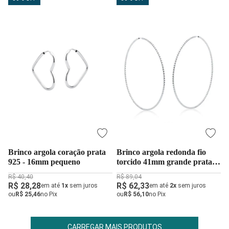
Brinco argola coração prata
Brinco argola redonda fio
925 - 16mm pequeno
torcido 41mm grande prata
925
R$ 40,40
R$ 89,04
R$ 28,28
R$ 62,33
em até
1x
sem juros
em até
2x
sem juros
ou
R$ 25,46
no Pix
ou
R$ 56,10
no Pix
CARREGAR MAIS PRODUTOS