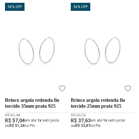
36% OFF
36% OFF
Brinco argola redonda fio
Brinco argola redonda fio
torcido 35mm prata 925
torcido 25mm prata 925
R$ 81,48
R$ 53,76
R$ 57,04
R$ 37,63
em até
1x
sem juros
em até
1x
sem juros
ou
R$ 51,34
no Pix
ou
R$ 33,87
no Pix