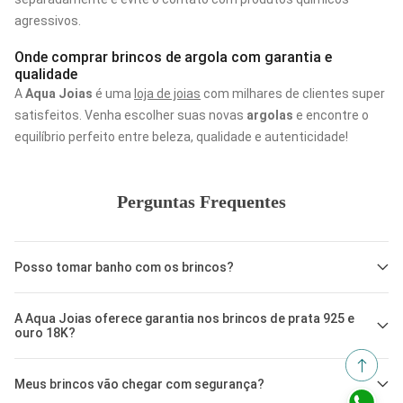
agressivos.
Onde comprar brincos de argola com garantia e
qualidade
A
Aqua Joias
é uma
loja de joias
com milhares de clientes super
satisfeitos. Venha escolher suas novas
argolas
e encontre o
equilíbrio perfeito entre beleza, qualidade e autenticidade!
Perguntas Frequentes
Posso tomar banho com os brincos?
Para preservar o brilho dos seus brincos de argola, evite tomar
A Aqua Joias oferece garantia nos brincos de prata 925 e
banho com eles. Sabonetes e produtos químicos aceleram a
ouro 18K?
oxidação (escurecimento) da prata e podem danificar o ouro ou
as pedras, diminuindo a vida útil da joia.
Todas as joias acompanham um Certificado de Garantia. Este
Meus brincos vão chegar com segurança?
documento atesta a qualidade e a origem dos metais preciosos