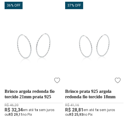
36% OFF
37% OFF
Brinco argola redonda fio
Brinco prata 925 argola
torcido 21mm prata 925
redonda fio torcido 18mm
R$ 46,20
R$ 41,16
R$ 32,34
R$ 28,81
em até
1x
sem juros
em até
1x
sem juros
ou
R$ 29,11
no Pix
ou
R$ 25,93
no Pix