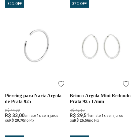
32% OFF
37% OFF
Piercing para Nariz Argola
Brinco Argola Mini Redondo
de Prata 925
Prata 925 17mm
R$ 44,00
R$ 42,17
R$ 33,00
R$ 29,51
em até
1x
sem juros
em até
1x
sem juros
ou
R$ 29,70
no Pix
ou
R$ 26,56
no Pix