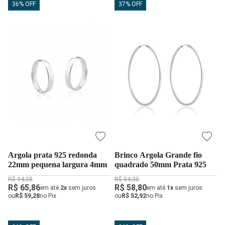
36% OFF
37% OFF
Argola prata 925 redonda
Brinco Argola Grande fio
22mm pequena largura 4mm
quadrado 50mm Prata 925
R$ 94,08
R$ 84,00
R$ 65,86
R$ 58,80
em até
2x
sem juros
em até
1x
sem juros
ou
R$ 59,28
no Pix
ou
R$ 52,92
no Pix