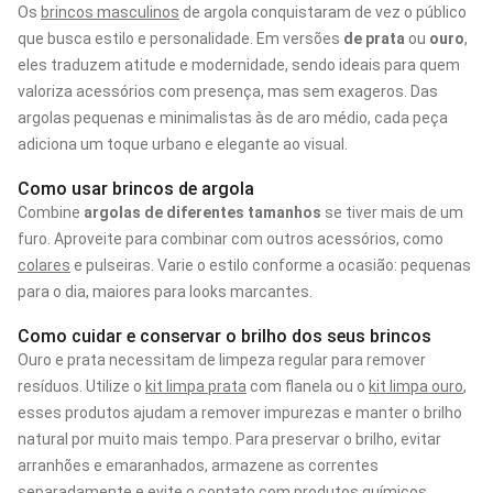
Os
brincos masculinos
de argola conquistaram de vez o público
que busca estilo e personalidade. Em versões
de prata
ou
ouro
,
eles traduzem atitude e modernidade, sendo ideais para quem
valoriza acessórios com presença, mas sem exageros. Das
argolas pequenas e minimalistas às de aro médio, cada peça
adiciona um toque urbano e elegante ao visual.
Como usar brincos de argola
Combine
argolas de diferentes tamanhos
se tiver mais de um
furo. Aproveite para combinar com outros acessórios, como
colares
e pulseiras. Varie o estilo conforme a ocasião: pequenas
para o dia, maiores para looks marcantes.
Como cuidar e conservar o brilho dos seus brincos
Ouro e prata necessitam de limpeza regular para remover
resíduos. Utilize o
kit limpa prata
com flanela ou o
kit limpa ouro
,
esses produtos ajudam a remover impurezas e manter o brilho
natural por muito mais tempo. Para preservar o brilho, evitar
arranhões e emaranhados, armazene as correntes
separadamente e evite o contato com produtos químicos