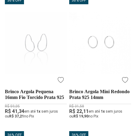
36% OFF
36% OFF
Brinco Argola Pequena
Brinco Argola Mini Redondo
16mm Fio Torcido Prata 925
Prata 925 14mm
R$ 59,05
R$ 31,58
R$ 41,34
R$ 22,11
em até
1x
sem juros
em até
1x
sem juros
ou
R$ 37,21
no Pix
ou
R$ 19,90
no Pix
36% OFF
36% OFF