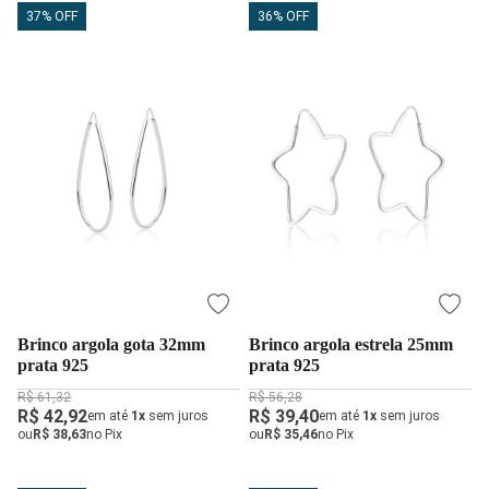
37% OFF
36% OFF
Brinco argola gota 32mm
Brinco argola estrela 25mm
prata 925
prata 925
R$ 61,32
R$ 56,28
R$ 42,92
R$ 39,40
em até
1x
sem juros
em até
1x
sem juros
ou
R$ 38,63
no Pix
ou
R$ 35,46
no Pix