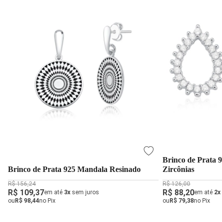
Brinco de Prata 
Brinco de Prata 925 Mandala Resinado
Zircônias
R$ 156,24
R$ 126,00
R$ 109,37
R$ 88,20
em até
3x
sem juros
em até
2x
ou
R$ 98,44
no Pix
ou
R$ 79,38
no Pix