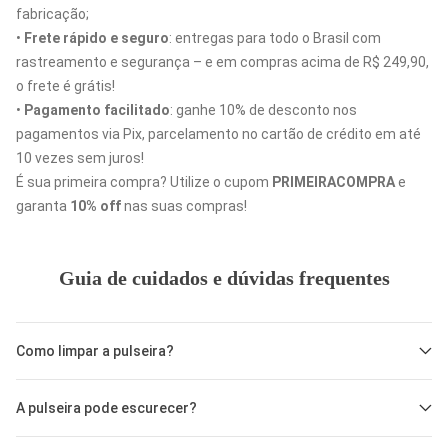
fabricação;
•
Frete rápido e seguro
: entregas para todo o Brasil com
rastreamento e segurança – e em compras acima de R$ 249,90,
o frete é grátis!
•
Pagamento facilitado
: ganhe 10% de desconto nos
pagamentos via Pix, parcelamento no cartão de crédito em até
10 vezes sem juros!
É sua primeira compra? Utilize o cupom
PRIMEIRACOMPRA
e
garanta
10% off
nas suas compras!
Guia de cuidados e dúvidas frequentes
Como limpar a pulseira?
Para limpar sua pulseira ou qualquer outra joia, use os produtos
A pulseira pode escurecer?
adequados, como o
Kit limpa pratas e flanela mágica
e o
Kit
limpa ouro e flanela mágica
. Assim, você limpa sem arranhar ou
Sim, com o tempo,
mesmo a prata e o ouro podem escurecer