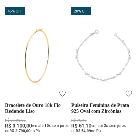
45% OFF
28% OFF
Bracelete de Ouro 18k Fio
Pulseira Feminina de Prata
Redondo Liso
925 Oval com Zircônias
R$ 5.133,60
R$ 76,40
R$ 3.100,00
R$ 61,10
em até
10x
sem juros
em até
2x
sem juros
ou
R$ 2.790,00
no Pix
ou
R$ 54,99
no Pix