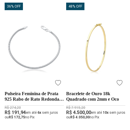
36% OFF
48% OFF
Pulseira Feminina de Prata
Bracelete de Ouro 18k
925 Rabo de Rato Redonda
Quadrado com 2mm e Oco
com 2,5mm
R$ 274,20
R$ 7.915,20
R$ 191,94
R$ 4.500,00
em até
6x
sem juros
em até
10x
sem juros
ou
R$ 172,75
no Pix
ou
R$ 4.050,00
no Pix