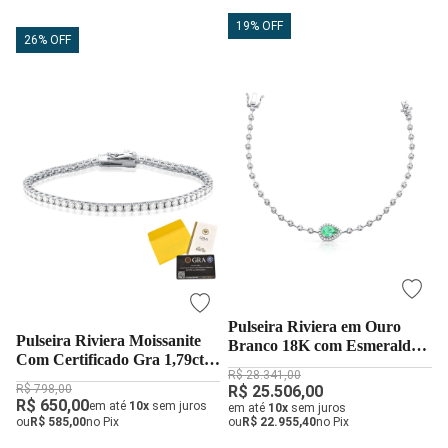
19% OFF
26% OFF
Pulseira Riviera em Ouro
Pulseira Riviera Moissanite
Branco 18K com Esmeralda
Com Certificado Gra 1,79ct
Gota e Diamantes
R$ 28.341,00
em Prata 925
R$ 798,00
R$ 25.506,00
R$ 650,00
em até
10x
sem juros
em até
10x
sem juros
ou
R$ 585,00
no Pix
ou
R$ 22.955,40
no Pix