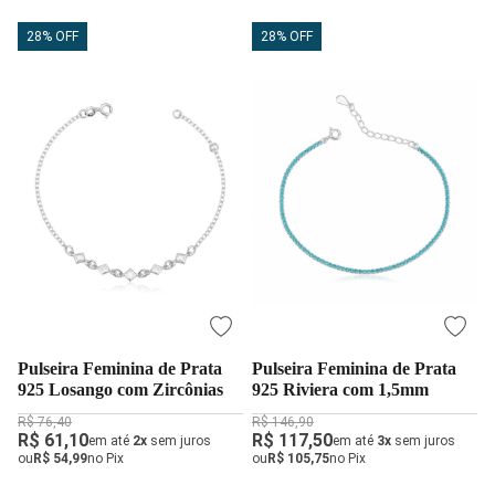
28% OFF
28% OFF
Pulseira Feminina de Prata
Pulseira Feminina de Prata
925 Losango com Zircônias
925 Riviera com 1,5mm
R$ 76,40
R$ 146,90
R$ 61,10
R$ 117,50
em até
2x
sem juros
em até
3x
sem juros
ou
R$ 54,99
no Pix
ou
R$ 105,75
no Pix