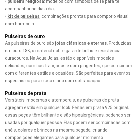
•
pulseira religiosa
: modelos com símbolos de fé para te
acompanhar no dia a dia;
•
kit de pulseiras
: combinações prontas para compor o visual
com harmonia.
Pulseiras de ouro
As
pulseiras de ouro
são
joias clássicas e eternas
. Produzidas
em ouro 18K, o material nobre garante brilho e resistência
duradouros. Na Aqua Joias, estão disponíveis modelos
delicados, com fios trançados e com pingentes, que combinam
com diferentes estilos e ocasiões. São perfeitas para eventos
especiais ou para o uso diário com sofisticação.
Pulseiras de prata
Versáteis, modernas e atemporais, as
pulseiras de prata
agregam estilo em qualquer look. Feitas em prata 925 original,
essas peças têm brilhante e são hipoalergênicas, podendo ser
usadas por qualquer pessoa. Elas podem ser combinadas com
anéis, colares e brincos na mesma pegada, criando
composições elegantes para qualquer momento.