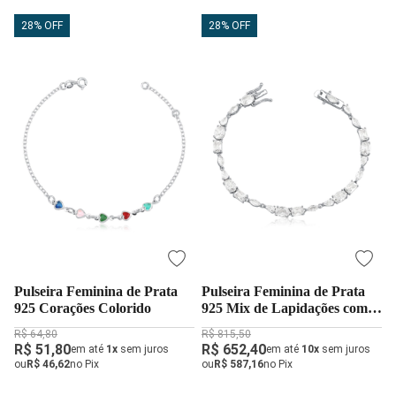
28% OFF
28% OFF
Pulseira Feminina de Prata
Pulseira Feminina de Prata
925 Corações Colorido
925 Mix de Lapidações com
Zircônias
R$ 64,80
R$ 815,50
R$ 51,80
R$ 652,40
em até
1x
sem juros
em até
10x
sem juros
ou
R$ 46,62
no Pix
ou
R$ 587,16
no Pix