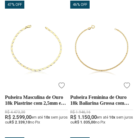
47% OFF
46% OFF
Pulseira Masculina de Ouro
Pulseira Feminina de Ouro
18k Piastrine com 2,5mm e
18k Bailarina Grossa com
Espessura Fina
2mm
R$ 4.473,30
R$ 1.946,16
R$ 2.599,00
R$ 1.150,00
em até
10x
sem juros
em até
10x
sem juros
ou
R$ 2.339,10
no Pix
ou
R$ 1.035,00
no Pix