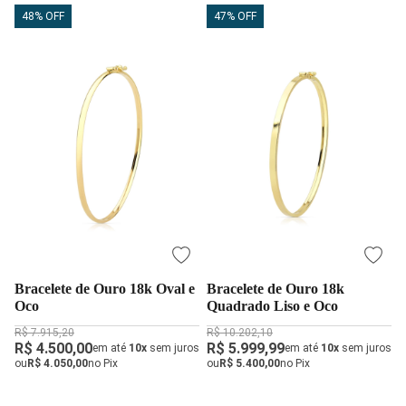
48% OFF
47% OFF
Bracelete de Ouro 18k Oval e
Bracelete de Ouro 18k
Oco
Quadrado Liso e Oco
R$ 7.915,20
R$ 10.202,10
R$ 4.500,00
R$ 5.999,99
em até
10x
sem juros
em até
10x
sem juros
ou
R$ 4.050,00
no Pix
ou
R$ 5.400,00
no Pix