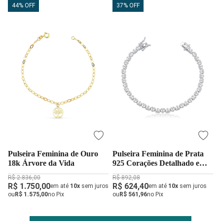
44% OFF
37% OFF
Pulseira Feminina de Ouro
Pulseira Feminina de Prata
18k Árvore da Vida
925 Corações Detalhado e
Cravejados
R$ 2.836,00
R$ 892,08
R$ 1.750,00
R$ 624,40
em até
10x
sem juros
em até
10x
sem juros
ou
R$ 1.575,00
no Pix
ou
R$ 561,96
no Pix