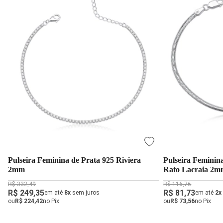
Pulseira Feminina de Prata 925 Riviera
Pulseira Feminin
2mm
Rato Lacraia 2
R$ 332,49
R$ 116,76
R$ 249,35
R$ 81,73
em até
8x
sem juros
em até
2x
ou
R$ 224,42
no Pix
ou
R$ 73,56
no Pix