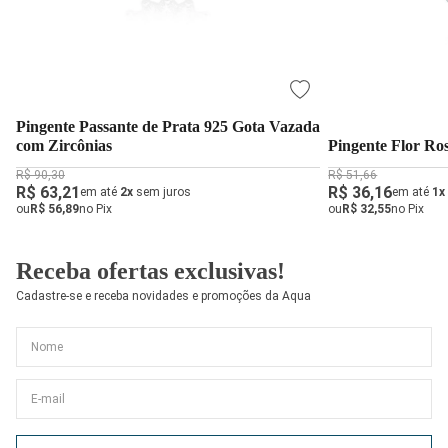
Pingente Passante de Prata 925 Gota Vazada
com Zircônias
Pingente Flor Ro
R$ 90,30
R$ 51,66
R$ 63,21
R$ 36,16
em até
2x
sem juros
em até
1x
ou
R$ 56,89
no Pix
ou
R$ 32,55
no Pix
Receba ofertas exclusivas!
Cadastre-se e receba novidades e promoções da Aqua