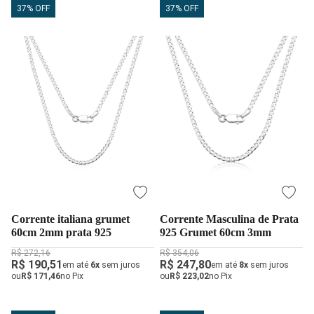
37% OFF
37% OFF
Corrente italiana grumet
Corrente Masculina de Prata
60cm 2mm prata 925
925 Grumet 60cm 3mm
R$ 272,16
R$ 354,06
R$ 190,51
R$ 247,80
em até
6x
sem juros
em até
8x
sem juros
ou
R$ 171,46
no Pix
ou
R$ 223,02
no Pix