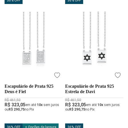
36% OFF
36% OFF
Escapulário de Prata 925
Escapulário de Prata 925
Deus é Fiel
Estrela de Davi
R$ 461,50
R$ 461,50
R$ 323,05
R$ 323,05
em até
10x
sem juros
em até
10x
sem juros
ou
R$ 290,75
no Pix
ou
R$ 290,75
no Pix
36% OFF
+ Opções de largura
36% OFF