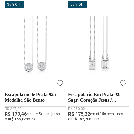
36% OFF
37% OFF
Escapulário de Prata 925
Escapulário Em Prata 925
Medalha São Bento
Sagr. Coração Jesus /
Senhora Carmo
R$ 247,80
R$ 250,32
R$ 173,46
R$ 175,22
em até
5x
sem juros
em até
5x
sem juros
ou
R$ 156,12
no Pix
ou
R$ 157,70
no Pix