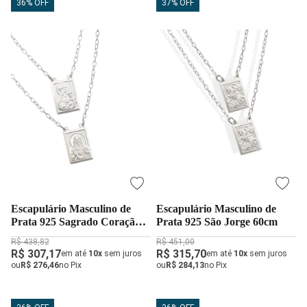
36% OFF
37% OFF
Escapulário Masculino de
Escapulário Masculino de
Prata 925 Sagrado Coração
Prata 925 São Jorge 60cm
Jesus e Nossa Senhora do
R$ 438,82
R$ 451,00
Carmo
R$ 307,17
R$ 315,70
em até
10x
sem juros
em até
10x
sem juros
ou
R$ 276,46
no Pix
ou
R$ 284,13
no Pix