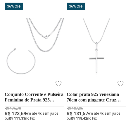
36% OFF
36% OFF
Conjunto Corrente e Pulseira
Colar prata 925 veneziana
Feminina de Prata 925
70cm com pingente Cruz
Bismark 45cm 2mm
1,8cm
R$ 176,70
R$ 187,36
R$ 123,69
R$ 131,57
em até
4x
sem juros
em até
4x
sem juros
ou
R$ 111,33
no Pix
ou
R$ 118,42
no Pix