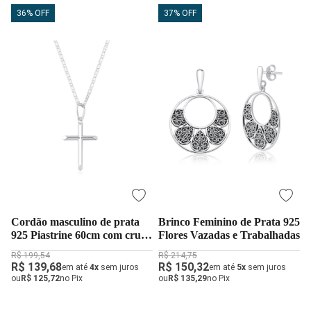
36% OFF
37% OFF
Cordão masculino de prata
Brinco Feminino de Prata 925
925 Piastrine 60cm com cruz
Flores Vazadas e Trabalhadas
2,8cm
R$ 199,54
R$ 214,75
R$ 139,68
R$ 150,32
em até
4x
sem juros
em até
5x
sem juros
ou
R$ 125,72
no Pix
ou
R$ 135,29
no Pix