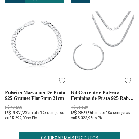
Pulseira Masculina De Prata
Kit Corrente e Pulseira
925 Grumet Flat 7mm 21cm
Feminina de Prata 925 Rabo
de Rato Achatada 45cm 3mm
R$ 474,60
R$ 514,20
R$ 332,22
R$ 359,94
em até
10x
sem juros
em até
10x
sem juros
ou
R$ 299,00
no Pix
ou
R$ 323,95
no Pix
CARREGAR MAIS PRODUTOS