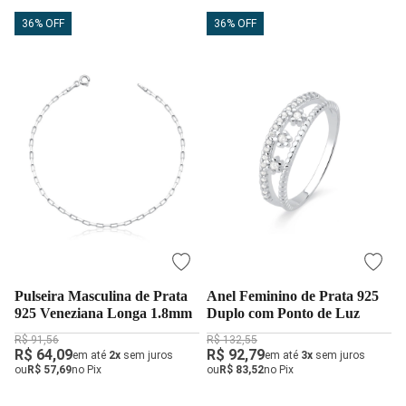
36% OFF
36% OFF
Pulseira Masculina de Prata
Anel Feminino de Prata 925
925 Veneziana Longa 1.8mm
Duplo com Ponto de Luz
R$ 91,56
R$ 132,55
R$ 64,09
R$ 92,79
em até
2x
sem juros
em até
3x
sem juros
ou
R$ 57,69
no Pix
ou
R$ 83,52
no Pix