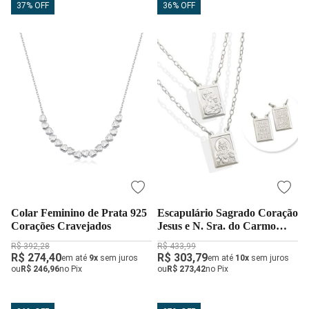
37% OFF
36% OFF
Colar Feminino de Prata 925
Escapulário Sagrado Coração
Corações Cravejados
Jesus e N. Sra. do Carmo
Prata 925
R$ 392,28
R$ 433,99
R$ 274,40
R$ 303,79
em até
9x
sem juros
em até
10x
sem juros
ou
R$ 246,96
no Pix
ou
R$ 273,42
no Pix