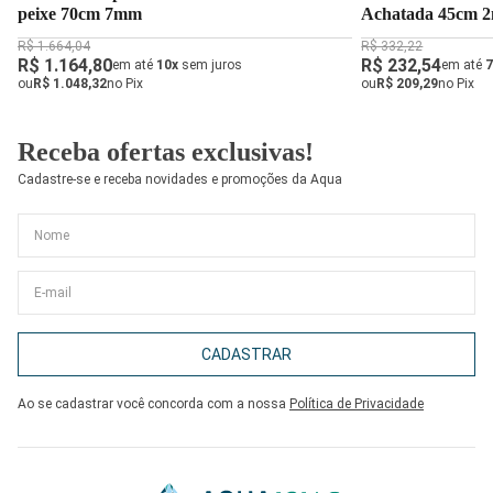
peixe 70cm 7mm
Achatada 45cm 
R$ 1.664,04
R$ 332,22
R$ 1.164,80
R$ 232,54
em até
10x
sem juros
em até
7
ou
R$ 1.048,32
no Pix
ou
R$ 209,29
no Pix
Receba ofertas exclusivas!
Cadastre-se e receba novidades e promoções da Aqua
CADASTRAR
Ao se cadastrar você concorda com a nossa
Política de Privacidade