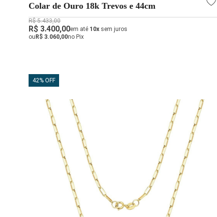
Colar de Ouro 18k Trevos e 44cm
R$ 5.433,00
R$ 3.400,00
em até
10x
sem juros
ou
R$ 3.060,00
no Pix
42% OFF