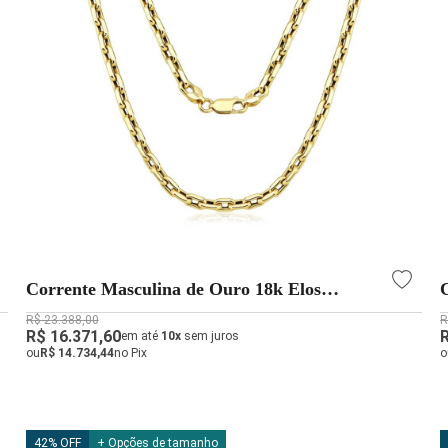
Corrente Masculina de Ouro 18k Elos
Cadeado com 3mm
R$ 23.388,00
R
R$ 16.371,60
em até
10x
sem juros
ou
R$ 14.734,44
no Pix
o
42% OFF
+ Opções de tamanho