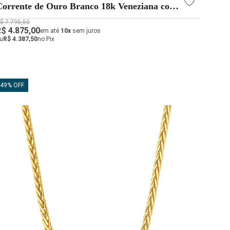
Corrente de Ouro Branco 18k Veneziana com
1mm
$ 7.795,50
R$ 4.875,00
em até
10x
sem juros
u
R$ 4.387,50
no Pix
49% OFF