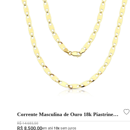
Corrente Masculina de Ouro 18k Piastrine
com 3mm e Espessura Fina
R$ 14.683,50
R$ 8.500,00
em até
10x
sem juros