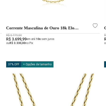
Corrente Masculina de Ouro 18k Elo
Cadeado com 60cm e 2,9g
R$ 5.779,50
R
R$ 3.699,99
em até
10x
sem juros
ou
R$ 3.330,00
no Pix
o
37% OFF
+ Opções de tamanho