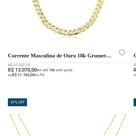
Corrente Masculina de Ouro 18k Grumet
com 60cm e 4mm
R$ 21.227,10
R
R$ 13.070,00
em até
10x
sem juros
ou
R$ 11.763,00
no Pix
o
41% OFF