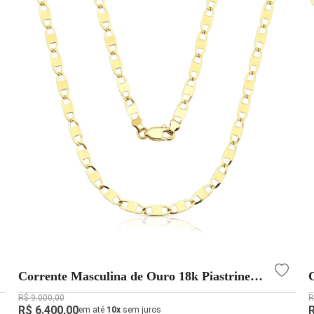
Corrente Masculina de Ouro 18k Piastrine
com 2,5mm e Espessura Fina
R$ 9.000,00
R
R$ 6.400,00
em até
10x
sem juros