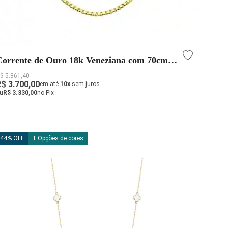
Corrente de Ouro 18k Veneziana com 70cm e
0,7mm
$ 5.861,40
R$ 3.700,00
em até
10x
sem juros
u
R$ 3.330,00
no Pix
44% OFF
+ Opções de cores