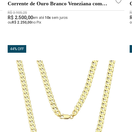
Corrente de Ouro Branco Veneziana com
0.5mm
R$ 3.905,25
R
R$ 2.500,00
em até
10x
sem juros
ou
R$ 2.250,00
no Pix
o
44% OFF