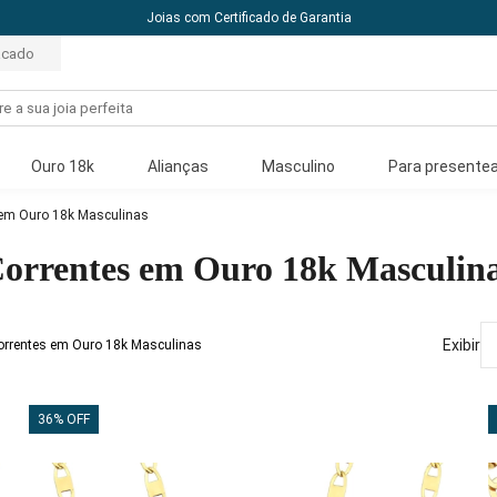
10% off com o cupom: PRIMEIRACOMPRA
acado
Ouro 18k
Alianças
Masculino
Para presentea
 em Ouro 18k Masculinas
orrentes em Ouro 18k Masculin
Exibir
Correntes em Ouro 18k Masculinas
36% OFF