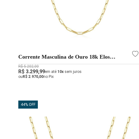
Corrente Masculina de Ouro 18k Elos
Alongados e 60cm
R$ 5.202,00
R$ 3.299,99
em até
10x
sem juros
ou
R$ 2.970,00
no Pix
44% OFF