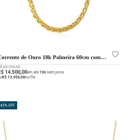
Corrente de Ouro 18k Palmeira 60cm com
3mm
$ 25.750,50
R$ 14.500,00
em até
10x
sem juros
u
R$ 13.050,00
no Pix
43% OFF