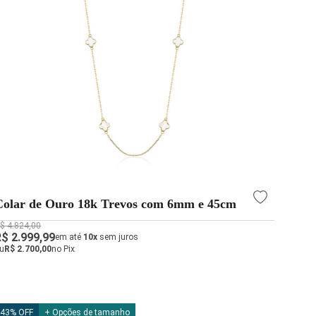
Colar de Ouro 18k Trevos com 6mm e 45cm
$ 4.824,00
R$ 2.999,99
em até
10x
sem juros
u
R$ 2.700,00
no Pix
43% OFF
+ Opções de tamanho