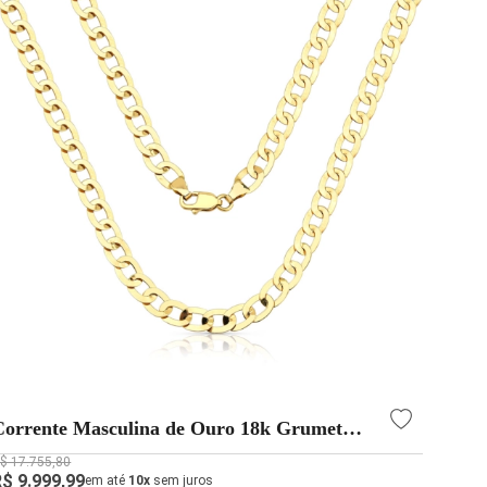
Corrente Masculina de Ouro 18k Grumet
com 4mm e Espessura Fina
$ 17.755,80
R$ 9.999,99
em até
10x
sem juros