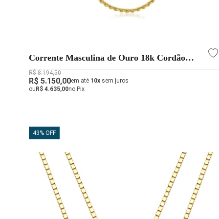
Corrente Masculina de Ouro 18k Cordão
Baiano com 60cm
R$ 8.194,50
R$ 5.150,00
em até
10x
sem juros
ou
R$ 4.635,00
no Pix
43% OFF