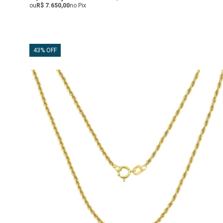
ou
R$ 7.650,00
no Pix
43% OFF