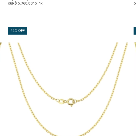
ou
R$ 5.760,00
no Pix
o
42% OFF