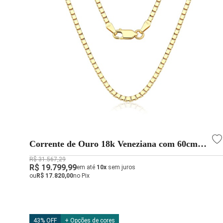
Corrente de Ouro 18k Veneziana com 60cm e
1,2mm
R$ 31.567,29
R$ 19.799,99
em até
10x
sem juros
ou
R$ 17.820,00
no Pix
43% OFF
+ Opções de cores