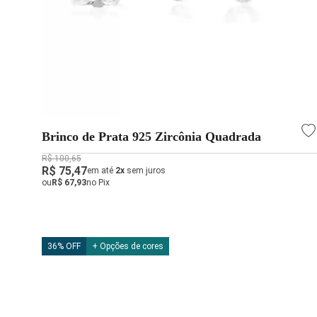
Brinco de Prata 925 Zircônia Quadrada
R$ 100,65
R$ 75,47
em até
2x
sem juros
ou
R$ 67,93
no Pix
36% OFF
+ Opções de cores