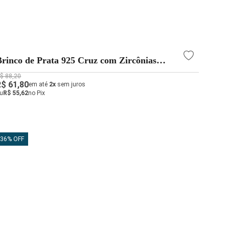
Brinco de Prata 925 Cruz com Zircônias
12mm x 6mm
$ 88,20
R$ 61,80
em até
2x
sem juros
u
R$ 55,62
no Pix
36% OFF