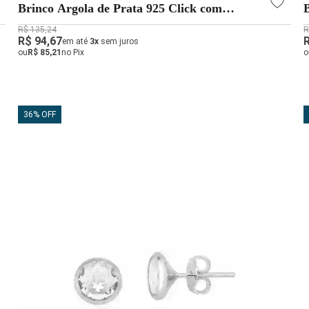
Brinco Argola de Prata 925 Click com
Zircônias
R$ 135,24
R
R$ 94,67
em até
3x
sem juros
ou
R$ 85,21
no Pix
o
36% OFF