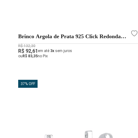
Brinco Argola de Prata 925 Click Redonda
Lisa
R$ 132,30
R$ 92,61
em até
3x
sem juros
ou
R$ 83,35
no Pix
37% OFF