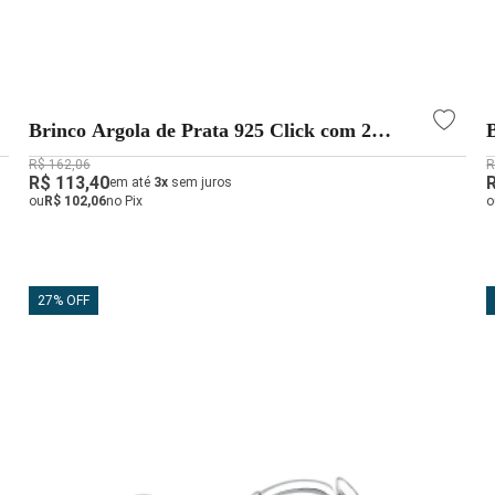
Brinco Argola de Prata 925 Click com 2
Fileiras Cravejadas
R$ 162,06
R
R$ 113,40
em até
3x
sem juros
ou
R$ 102,06
no Pix
o
27% OFF