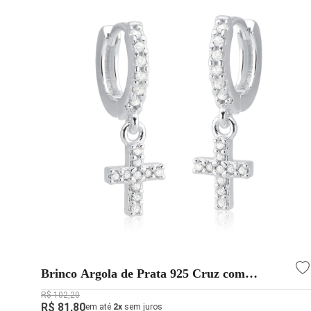
Brinco Argola de Prata 925 Cruz com
Zircônias
R$ 102,20
R$ 81,80
em até
2x
sem juros