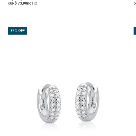
ou
R$ 73,90
no Pix
o
37% OFF