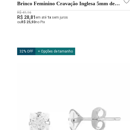
Brinco Feminino Cravação Inglesa 5mm de
Prata 925
R$ 41,16
R$ 28,81
em até
1x
sem juros
ou
R$ 25,93
no Pix
32% OFF
+ Opções de tamanho