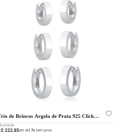
Trio de Brincos Argola de Prata 925 Click
Redonda Lisa
$ 318,36
R$ 222,85
em até
7x
sem juros