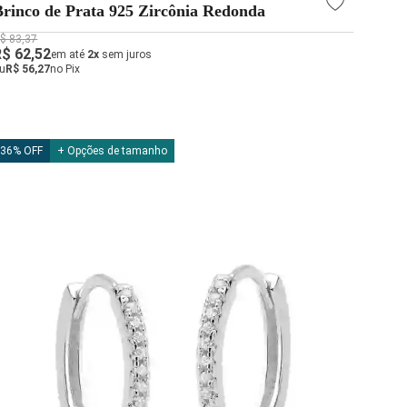
Brinco de Prata 925 Zircônia Redonda
$ 83,37
R$ 62,52
em até
2x
sem juros
u
R$ 56,27
no Pix
36% OFF
+ Opções de tamanho