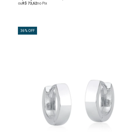
ou
R$ 73,62
no Pix
36% OFF