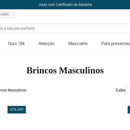
Joias com Certificado de Garantia
acado
Ouro 18k
Alianças
Masculino
Para presentea
Brincos Masculinos
Exibir
rincos Masculinos
37% OFF