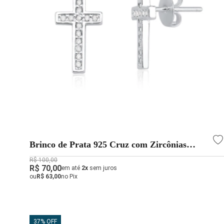
Brinco de Prata 925 Cruz com Zircônias
Cravejadas
R$ 100,00
R$ 70,00
em até
2x
sem juros
ou
R$ 63,00
no Pix
37% OFF