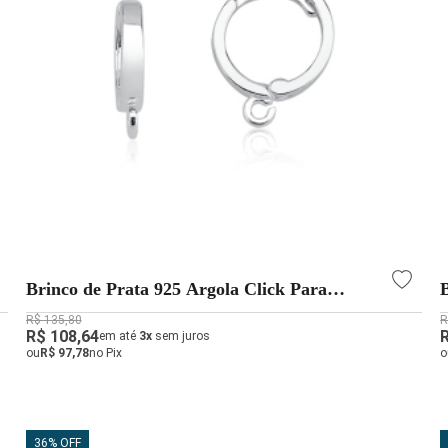
Brinco de Prata 925 Argola Click Para
Pingentes
R$ 135,80
R
R$ 108,64
em até
3x
sem juros
ou
R$ 97,78
no Pix
o
36% OFF