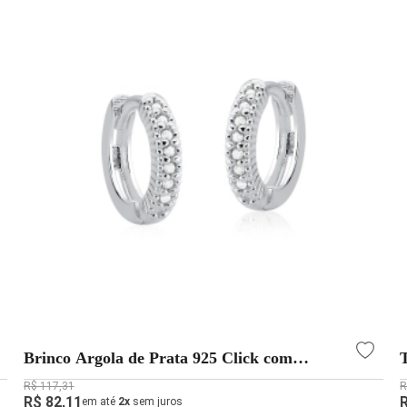
Brinco Argola de Prata 925 Click com
Zircônias Cravejadas
R$ 117,31
R
R$ 82,11
em até
2x
sem juros