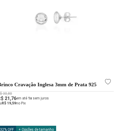
Brinco Cravação Inglesa 3mm de Prata 925
$ 30,80
R$ 21,76
em até
1x
sem juros
u
R$ 19,59
no Pix
32% OFF
+ Opções de tamanho