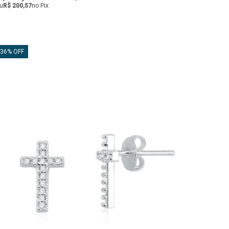
u
R$ 200,57
no Pix
36% OFF