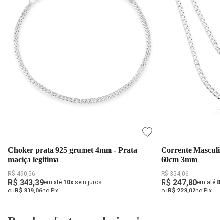
Choker prata 925 grumet 4mm - Prata
Corrente Masculi
maciça legitima
60cm 3mm
R$ 490,56
R$ 354,06
R$ 343,39
R$ 247,80
em até
10x
sem juros
em até
8
ou
R$ 309,06
no Pix
ou
R$ 223,02
no Pix