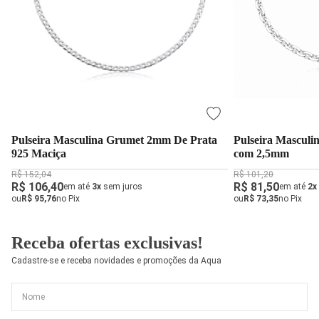
Pulseira Masculina Grumet 2mm De Prata
Pulseira Masculin
925 Maciça
com 2,5mm
R$ 152,04
R$ 101,20
R$ 106,40
R$ 81,50
em até
3x
sem juros
em até
2x
ou
R$ 95,76
no Pix
ou
R$ 73,35
no Pix
Receba ofertas exclusivas!
Cadastre-se e receba novidades e promoções da Aqua