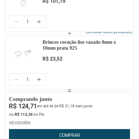
R$ 101,19
Quantidade:
Escolher outro produto
Brincos coração liso vazado 8mm x
10mm prata 925
R$ 23,52
Quantidade:
Comprando junto
R$ 124,71
em até 4x de R$ 31,18 sem juros
ou
R$ 112,24
no Pix
ver parcelas
COMPRAR