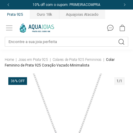
10% off com o cupom: PRIMEIRACOMPRA
Prata 925
Ouro 18k
Aquajoias Atacado
Home
|
Joias em Prata 925
|
Colares de Prata 925 Femininos
|
Colar
Feminino de Prata 925 Coração Vazado Minimalista
36% OFF
1/1