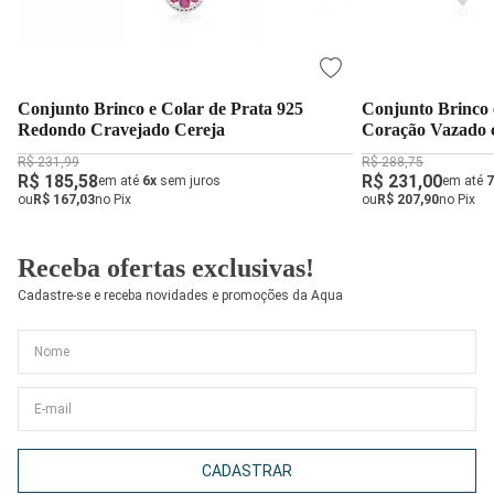
Conjunto Brinco e Colar de Prata 925
Conjunto Brinco 
Redondo Cravejado Cereja
Coração Vazado 
R$ 231,99
R$ 288,75
R$ 185,58
R$ 231,00
em até
6x
sem juros
em até
7
ou
R$ 167,03
no Pix
ou
R$ 207,90
no Pix
Receba ofertas exclusivas!
Cadastre-se e receba novidades e promoções da Aqua
CADASTRAR