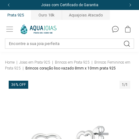
10% off com o cupom: PRIMEIRACOMPRA
Prata 925
Ouro 18k
Aquajoias Atacado
Home
|
Joias em Prata 925
|
Brincos em Prata 925
|
Brincos Femininos em
Prata 925
|
Brincos coração liso vazado 8mm x 10mm prata 925
36% OFF
1/1