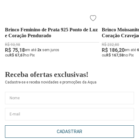
Brinco Feminino de Prata 925 Ponto de Luz
Brinco Moissanit
e Coração Pendurado
Coração Craveja
R$ 93,98
R$ 232,80
R$ 75,18
R$ 186,20
em até
2x
sem juros
em até
6
ou
R$ 67,67
no Pix
ou
R$ 167,58
no Pix
Receba ofertas exclusivas!
Cadastre-se e receba novidades e promoções da Aqua
CADASTRAR