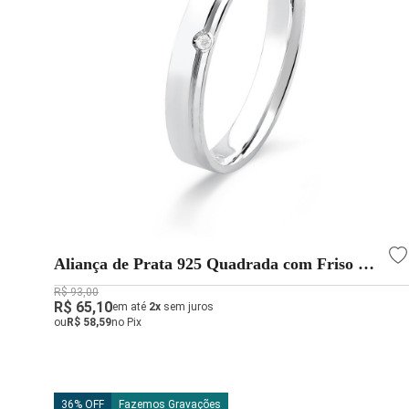
Aliança de Prata 925 Quadrada com Friso e
Zircônia
R$ 93,00
R$ 65,10
em até
2x
sem juros
ou
R$ 58,59
no Pix
36% OFF
Fazemos Gravações