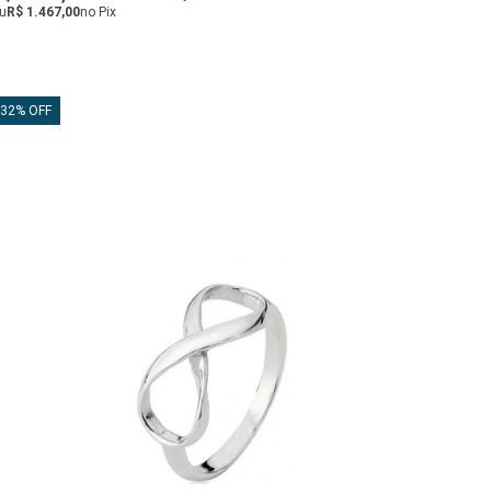
u
R$ 1.467,00
no Pix
32% OFF