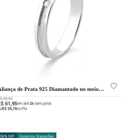
Aliança de Prata 925 Diamantado no meio
3mm com Zircônia
$ 88,50
R$ 61,95
em até
2x
sem juros
u
R$ 55,76
no Pix
36% OFF
Fazemos Gravações