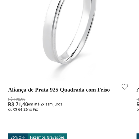
Aliança de Prata 925 Quadrada com Friso
R$ 102,00
R
R$ 71,40
em até
2x
sem juros
ou
R$ 64,26
no Pix
o
36% OFF
Fazemos Gravações