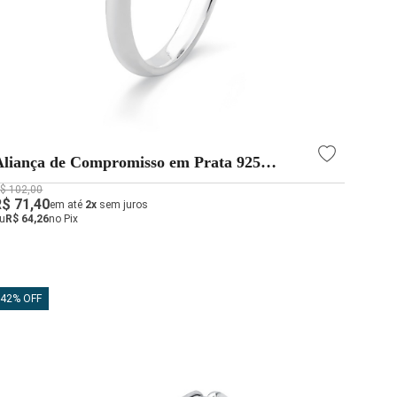
Aliança de Compromisso em Prata 925
Abaulada 2mm
$ 102,00
R$ 71,40
em até
2x
sem juros
u
R$ 64,26
no Pix
42% OFF