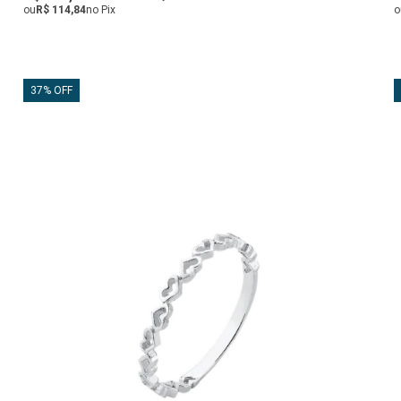
ou
R$ 114,84
no Pix
o
37% OFF