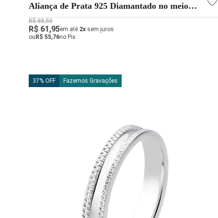
Aliança de Prata 925 Diamantado no meio
3mm
R$ 88,50
R$ 61,95
em até
2x
sem juros
ou
R$ 55,76
no Pix
37% OFF
Fazemos Gravações