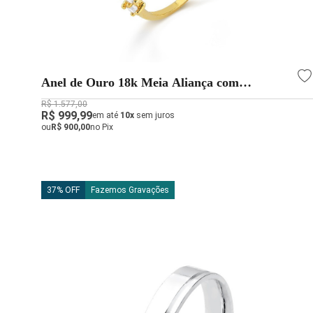
Anel de Ouro 18k Meia Aliança com
Zircônias
R$ 1.577,00
R$ 999,99
em até
10x
sem juros
ou
R$ 900,00
no Pix
37% OFF
Fazemos Gravações