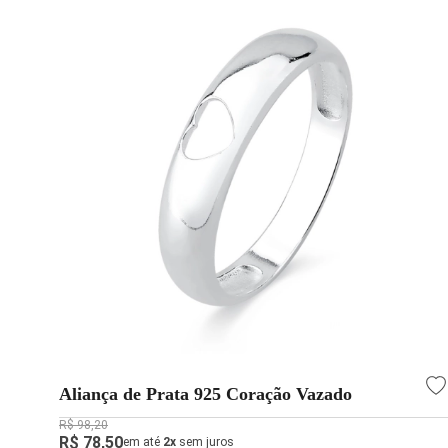
Aliança de Prata 925 Coração Vazado
R$ 98,20
R$ 78,50
em até
2x
sem juros