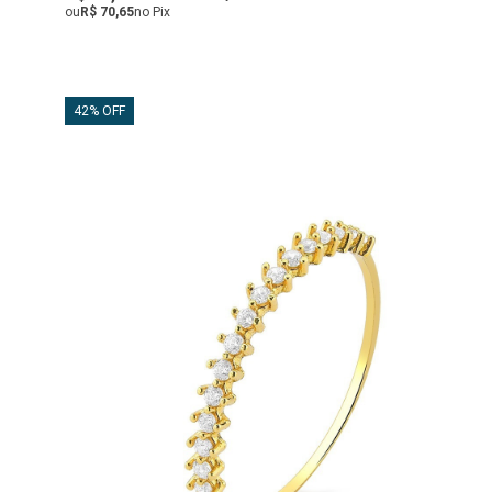
ou
R$ 70,65
no Pix
42% OFF