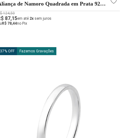
Aliança de Namoro Quadrada em Prata 925
4mm
$ 124,50
R$ 87,15
em até
2x
sem juros
u
R$ 78,44
no Pix
37% OFF
Fazemos Gravações