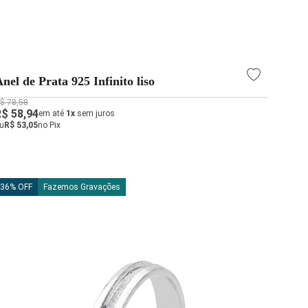
nel de Prata 925 Infinito liso
$ 78,58
R$ 58,94
em até
1x
sem juros
u
R$ 53,05
no Pix
36% OFF
Fazemos Gravações