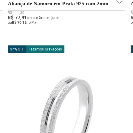
Aliança de Namoro em Prata 925 com 2mm
R$ 111,30
R
R$ 77,91
em até
2x
sem juros
ou
R$ 70,12
no Pix
o
37% OFF
Fazemos Gravações