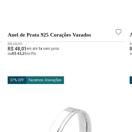
Anel de Prata 925 Corações Vazados
A
R$ 68,59
R
R$ 48,01
em até
1x
sem juros
ou
R$ 43,21
no Pix
o
37% OFF
Fazemos Gravações