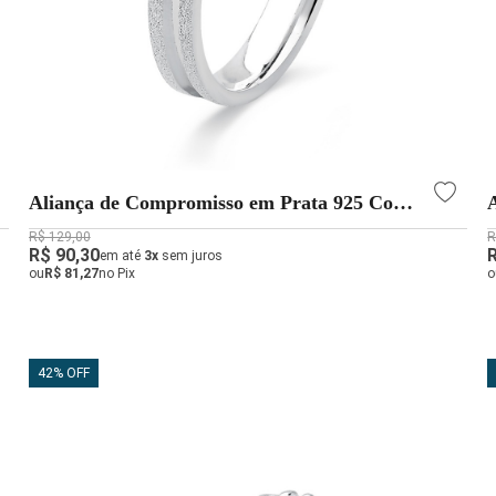
Aliança de Compromisso em Prata 925 Com
Laterais Diamantadas
R$ 129,00
R
R$ 90,30
em até
3x
sem juros
ou
R$ 81,27
no Pix
o
42% OFF