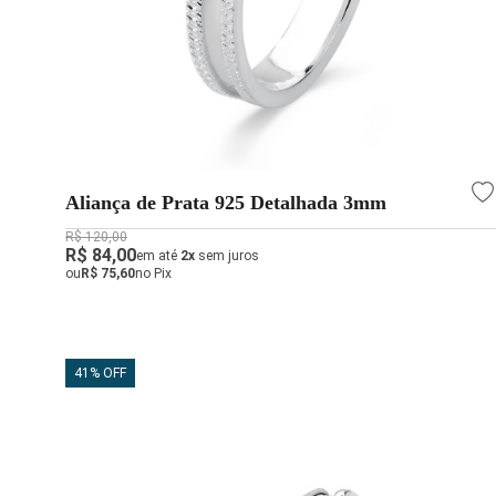
Aliança de Prata 925 Detalhada 3mm
R$ 120,00
R$ 84,00
em até
2x
sem juros
ou
R$ 75,60
no Pix
41% OFF