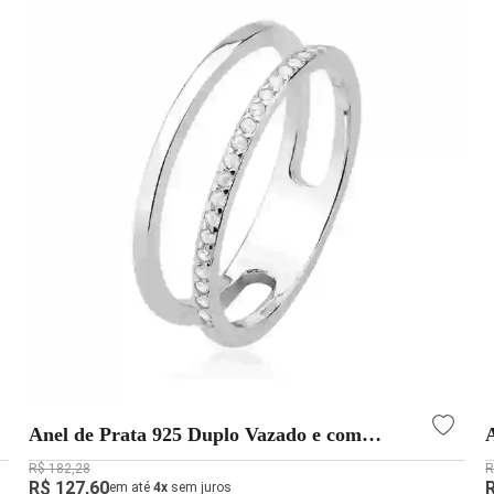
Anel de Prata 925 Duplo Vazado e com
Zircônias
R$ 182,28
R
R$ 127,60
em até
4x
sem juros