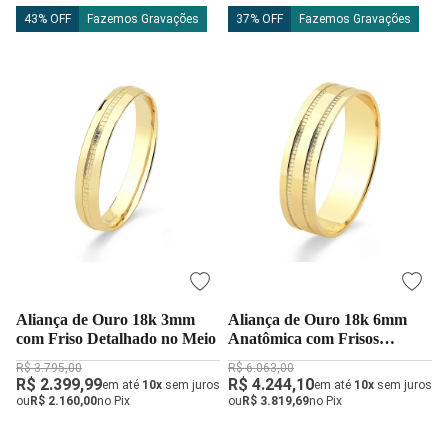
43% OFF
Fazemos Gravações
37% OFF
Fazemos Gravações
Aliança de Ouro 18k 3mm
Aliança de Ouro 18k 6mm
com Friso Detalhado no Meio
Anatômica com Frisos
Laterais
R$ 3.795,00
R$ 6.063,00
R$ 2.399,99
R$ 4.244,10
em até
10x
sem juros
em até
10x
sem juros
ou
R$ 2.160,00
no Pix
ou
R$ 3.819,69
no Pix