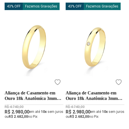
43% OFF
Fazemos Gravações
43% OFF
Fazemos Gravações
Aliança de Casamento em
Aliança de Casamento em
Ouro 18k Anatômica 3mm
Ouro 18k Anatômica 3mm
Abaulada
com Diamante 1,5pt
R$ 4.740,00
R$ 4.740,00
R$ 2.980,00
R$ 2.980,00
em até
10x
sem juros
em até
10x
sem juros
ou
R$ 2.682,00
no Pix
ou
R$ 2.682,00
no Pix