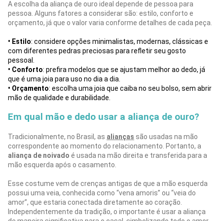
A escolha da aliança de ouro ideal depende de pessoa para
pessoa. Alguns fatores a considerar são: estilo, conforto e
orçamento, já que o valor varia conforme detalhes de cada peça.
• Estilo
: considere opções minimalistas, modernas, clássicas e
com diferentes pedras preciosas para refletir seu gosto
pessoal.
• Conforto
: prefira modelos que se ajustam melhor ao dedo, já
que é uma joia para uso no dia a dia.
• Orçamento
: escolha uma joia que caiba no seu bolso, sem abrir
mão de qualidade e durabilidade.
Em qual mão e dedo usar a aliança de ouro?
Tradicionalmente, no Brasil, as
alianças
são usadas na mão
correspondente ao momento do relacionamento. Portanto, a
aliança de noivado
é usada na mão direita e transferida para a
mão esquerda após o casamento.
Esse costume vem de crenças antigas de que a mão esquerda
possui uma veia, conhecida como “vena amoris” ou “veia do
amor”, que estaria conectada diretamente ao coração.
Independentemente da tradição, o importante é usar a aliança
de maneira significativa para o casal, simbolizando todo o amor