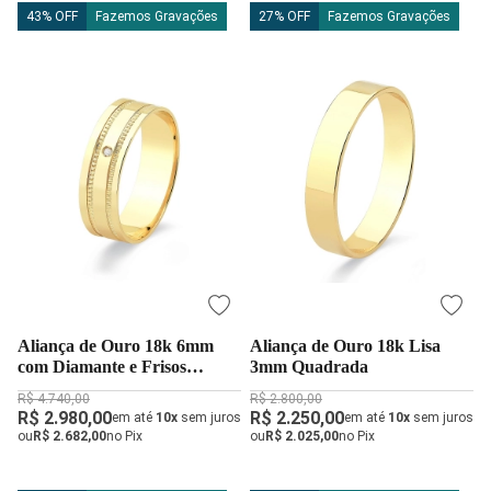
43% OFF
Fazemos Gravações
27% OFF
Fazemos Gravações
Aliança de Ouro 18k 6mm
Aliança de Ouro 18k Lisa
com Diamante e Frisos
3mm Quadrada
Laterais
R$ 4.740,00
R$ 2.800,00
R$ 2.980,00
R$ 2.250,00
em até
10x
sem juros
em até
10x
sem juros
ou
R$ 2.682,00
no Pix
ou
R$ 2.025,00
no Pix