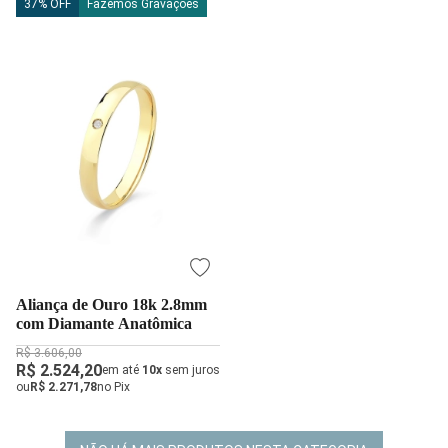
37% OFF
Fazemos Gravações
Aliança de Ouro 18k 2.8mm
com Diamante Anatômica
R$ 3.606,00
R$ 2.524,20
em até
10x
sem juros
ou
R$ 2.271,78
no Pix