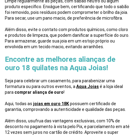
Limpe regularmente as peças, com sabão neutro ou algum
produto específico. Enxágue bem, certificando que todo o sabão
foi removido, pois resíduos podem comprometer o brilho da joia.
Para secar, use um pano macio, de preferência de microfibra.
Além disso, evite o contato com produtos químicos, como cloro
e produtos de limpeza, que podem danificar a superfície do ouro.
Para armazenar, guarde sua joia em um estojo próprio ou
envolvida em um tecido macio, evitando arranhões.
Encontre as melhores alianças de
ouro 18 quilates na Aqua Joias!
Seja para celebrar um casamento, para parabenizar uma
formatura ou para outros eventos, a
Aqua Joias
é a loja ideal
para
comprar aliança de ouro
!
Aqui, todas as
joias em ouro 18K
possuem certificado de
garantia, comprovando a autenticidade e qualidade das peças.
Além disso, usufrua das vantagens exclusivas, com 10% de
desconto no pagamento à vista pelo Pix, e parcelamento em até
12 vezes sem juros no cartão de crédito. Aproveite o super