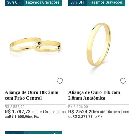
36% OFF
Fazemos Gravações
37% OFF
Fazemos Gravações
Aliança de Ouro 18k 3mm
Aliança de Ouro 18k com
com Friso Central
2.8mm Anatômica
R$ 2.553,90
R$ 3.606,00
R$ 1.787,73
R$ 2.524,20
em até
10x
sem juros
em até
10x
sem juros
ou
R$ 1.608,96
no Pix
ou
R$ 2.271,78
no Pix