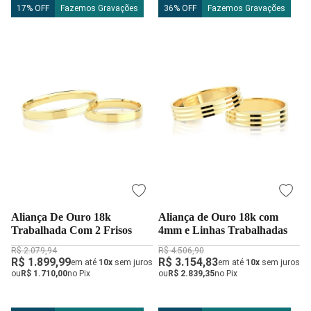
17% OFF
Fazemos Gravações
36% OFF
Fazemos Gravações
Aliança De Ouro 18k
Aliança de Ouro 18k com
Trabalhada Com 2 Frisos
4mm e Linhas Trabalhadas
R$ 2.079,94
R$ 4.506,90
R$ 1.899,99
R$ 3.154,83
em até
10x
sem juros
em até
10x
sem juros
ou
R$ 1.710,00
no Pix
ou
R$ 2.839,35
no Pix