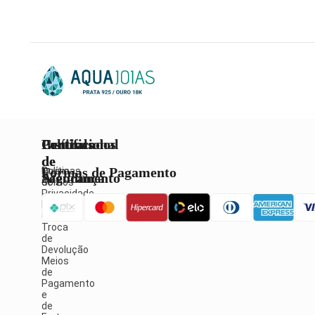
Institucional
Políticas
Central
Certificados
de
de
Formas de Pagamento
Quem
Políticas
Atendimento
Segurança
Somos
de
Privacidade
Política
Fale
de
Conosco
Troca
de
Devolução
Meios
de
Pagamento
e
de