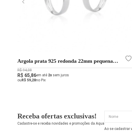
Argola prata 925 redonda 22mm pequena
largura 4mm
R$ 94,08
R$ 65,86
em até
2x
sem juros
ou
R$ 59,28
no Pix
Receba ofertas exclusivas!
Cadastre-se e receba novidades e promoções da Aqua
Ao se cadastrar