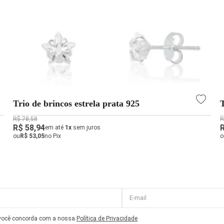
Trio de brincos estrela prata 925
R$ 78,58
R
R$ 58,94
em até
1x
sem juros
ou
R$ 53,05
no Pix
o
 você concorda com a nossa
Política de Privacidade