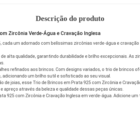
Descrição do produto
com Zircônia Verde-Água e Cravação Inglesa
 cada um adornado com belíssimas zircônias verde-água e cravação in
 alta qualidade, garantindo durabilidade e brilho excepcionais. As z
as.
es refinados aos brincos. Com designs variados, o trio de brincos ofe
dicionando um brilho sutil e sofisticado ao seu visual.
o de joias, esse Trio de Brincos em Prata 925 com Zircônia e Crava
e apreço através da beleza e qualidade dessas peças únicas.
rata 925 com Zircônia e Cravação Inglesa em verde-água. Adicione um t