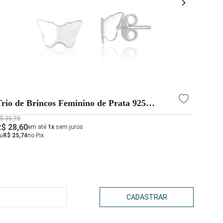
Trio de Brincos Feminino de Prata 925
Brin
Borboleta Lisa
Zircô
$ 35,70
R$ 94,
R$ 28,60
R$ 66
em até
1x
sem juros
u
R$ 25,74
no Pix
ou
R$ 5
CADASTRAR