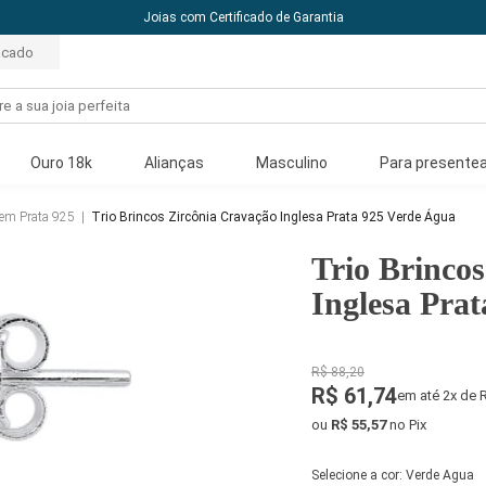
acado
Ouro 18k
Alianças
Masculino
Para presentea
 em Prata 925
|
Trio Brincos Zircônia Cravação Inglesa Prata 925 Verde Água
Trio Brinco
Inglesa Pra
R$ 88,20
R$ 61,74
em até 2x de 
ou
R$ 55,57
no Pix
Selecione a cor:
Verde Agua