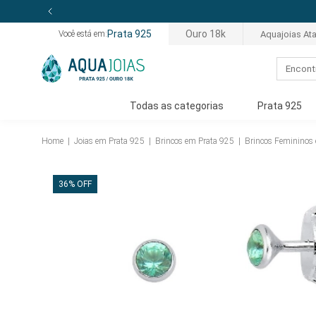
Joias com Certificado de Garantia
Prata 925
Ouro 18k
Aquajoias At
Você está em:
Todas as categorias
Prata 925
Home
|
Joias em Prata 925
|
Brincos em Prata 925
|
Brincos Femininos
36% OFF