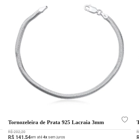
Tornozeleira de Prata 925 Lacraia 3mm
R$ 202,20
R
R$ 141,54
em até
4x
sem juros