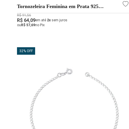
Tornozeleira Feminina em Prata 925
Corações
R$ 91,56
R$ 64,09
em até
2x
sem juros
ou
R$ 57,69
no Pix
32% OFF