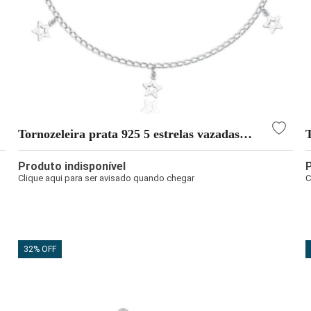
Tornozeleira prata 925 5 estrelas vazadas
24cm
Produto indisponível
Clique aqui para ser avisado quando chegar
C
32% OFF