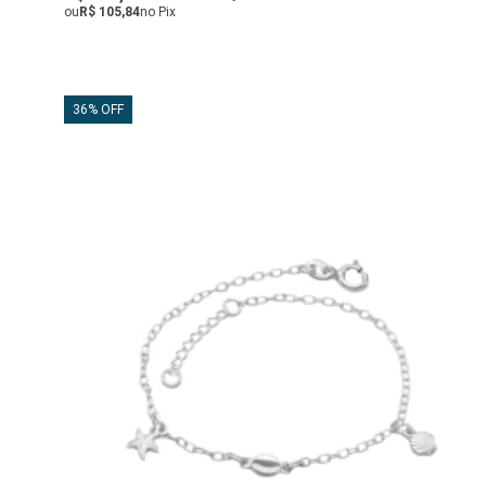
ou
R$ 105,84
no Pix
36% OFF