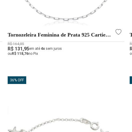
Tornozeleira Feminina de Prata 925 Cartier
com Coração
R$ 164,85
R
R$ 131,95
em até
4x
sem juros
ou
R$ 118,76
no Pix
o
36% OFF