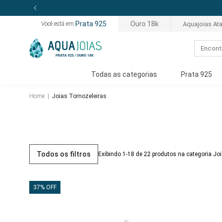
Prata 925
Ouro 18k
Aquajoias At
Você está em:
Todas as categorias
Prata 925
Home
|
Joias Tornozeleiras
Todos os filtros
Exibindo 1-18 de 22 produtos na categoria Jo
37% OFF