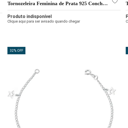
Tornozeleira Feminina de Prata 925 Concha
Pendente
Produto indisponível
Clique aqui para ser avisado quando chegar
C
32% OFF