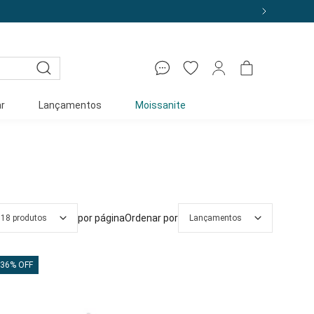
MPRA
r
Lançamentos
Moissanite
por página
Ordenar por
18 produtos
Lançamentos
36% OFF