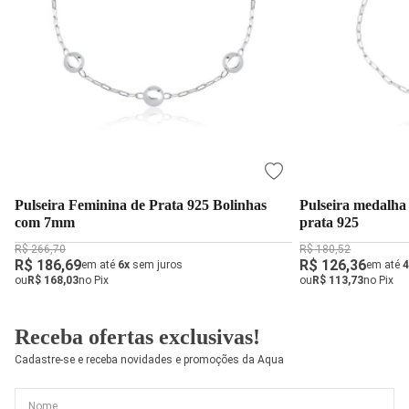
Pulseira Feminina de Prata 925 Bolinhas
Pulseira medalha 
com 7mm
prata 925
R$ 266,70
R$ 180,52
R$ 186,69
R$ 126,36
em até
6x
sem juros
em até
4
ou
R$ 168,03
no Pix
ou
R$ 113,73
no Pix
Receba ofertas exclusivas!
Cadastre-se e receba novidades e promoções da Aqua