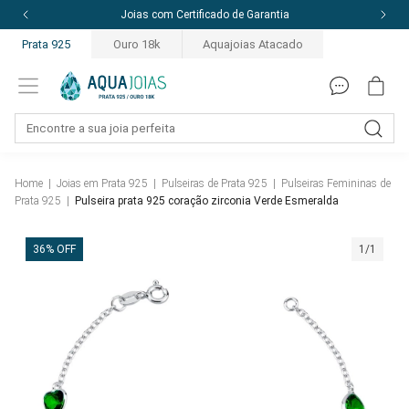
Joias com Certificado de Garantia
Prata 925
Ouro 18k
Aquajoias Atacado
Home
|
Joias em Prata 925
|
Pulseiras de Prata 925
|
Pulseiras Femininas de
Prata 925
|
Pulseira prata 925 coração zirconia Verde Esmeralda
36% OFF
1/1