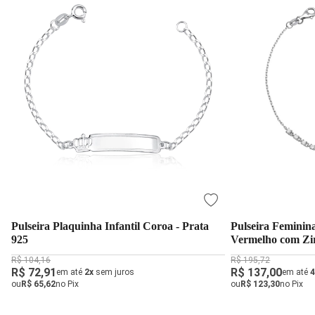
Pulseira Plaquinha Infantil Coroa - Prata
Pulseira Feminin
925
Vermelho com Zi
R$ 104,16
R$ 195,72
R$ 72,91
R$ 137,00
em até
2x
sem juros
em até
4
ou
R$ 65,62
no Pix
ou
R$ 123,30
no Pix