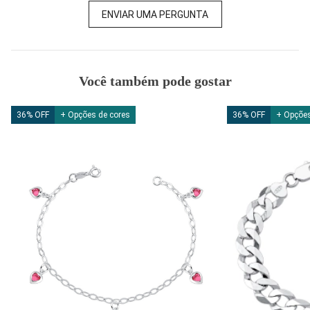
ENVIAR UMA PERGUNTA
Você também pode gostar
36% OFF
+ Opções de cores
36% OFF
+ Opções