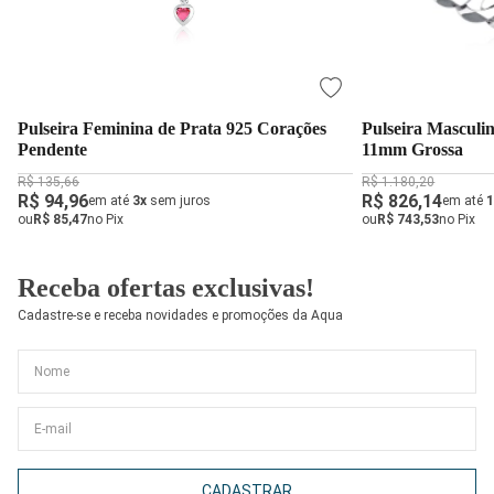
Pulseira Feminina de Prata 925 Corações
Pulseira Masculi
Pendente
11mm Grossa
R$ 135,66
R$ 1.180,20
R$ 94,96
R$ 826,14
em até
3x
sem juros
em até
1
ou
R$ 85,47
no Pix
ou
R$ 743,53
no Pix
Receba ofertas exclusivas!
Cadastre-se e receba novidades e promoções da Aqua
CADASTRAR