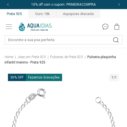
10% off com o cupom: PRIMEIRACOMPRA
Prata 925
Ouro 18k
Aquajoias Atacado
Home
|
Joias em Prata 925
|
Pulseiras de Prata 925
|
Pulseira plaquinha
infantil menino - Prata 925
36% OFF
Fazemos Gravações
1/1