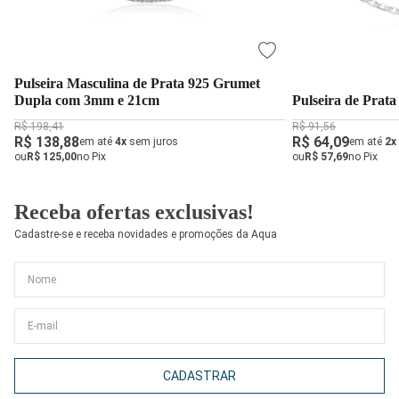
Pulseira Masculina de Prata 925 Grumet
Dupla com 3mm e 21cm
Pulseira de Prat
R$ 198,41
R$ 91,56
R$ 138,88
R$ 64,09
em até
4x
sem juros
em até
2x
ou
R$ 125,00
no Pix
ou
R$ 57,69
no Pix
Receba ofertas exclusivas!
Cadastre-se e receba novidades e promoções da Aqua
CADASTRAR