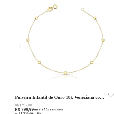
Pulseira Infantil de Ouro 18k Veneziana com
Bolinhas
R$ 1.212,00
R$ 799,99
em até
10x
sem juros
ou
R$ 720,00
no Pix