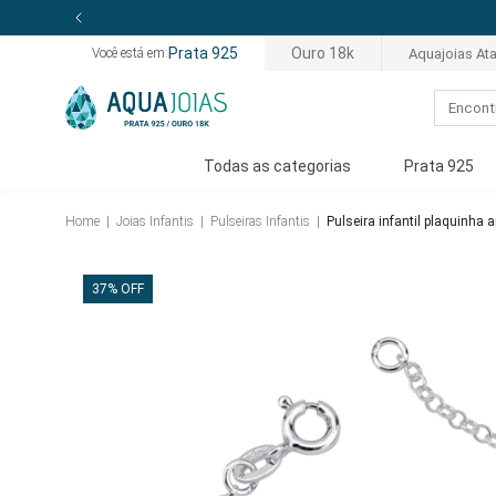
J
Prata 925
Ouro 18k
Aquajoias At
Você está em:
Todas as categorias
Prata 925
Home
|
Joias Infantis
|
Pulseiras Infantis
|
Pulseira infantil plaquinha
37% OFF