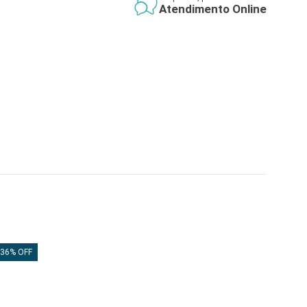
Atendimento Online
36% OFF
36% 