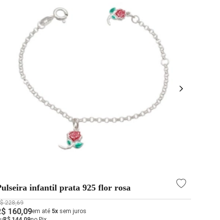
ulseira infantil prata 925 flor rosa
Pulse
Femi
$ 228,69
R$ 144
R$ 160,09
R$ 10
em até
5x
sem juros
u
R$ 144,09
no Pix
ou
R$ 9