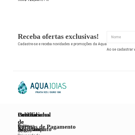
Receba ofertas exclusivas!
Cadastre-se e receba novidades e promoções da Aqua
Ao se cadastrar
Institucional
Políticas
Central
Certificados
de
de
Formas de Pagamento
Quem
Políticas
Atendimento
Segurança
Somos
de