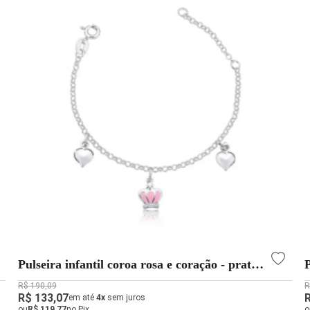
Pulseira infantil coroa rosa e coração - prata
P
925
R$ 190,09
R
R$ 133,07
em até
4x
sem juros
ou
R$ 119,77
no Pix
o