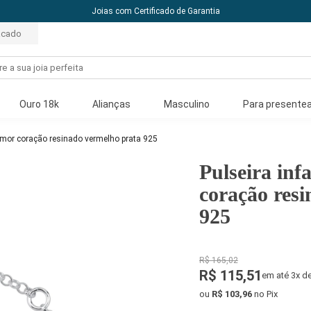
oias com Certificado de Garantia
acado
Ouro 18k
Alianças
Masculino
Para presentea
 amor coração resinado vermelho prata 925
Pulseira inf
coração res
925
R$ 165,02
R$ 115,51
em até 3x d
ou
R$ 103,96
no Pix