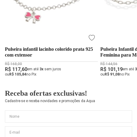
Pulseira infantil lacinho colorido prata 925
Pulseira Infantil 
com extensor
Feminina para M
R$ 168,00
R$ 144,56
R$ 117,60
R$ 101,19
em até
3x
sem juros
em até
3
ou
R$ 105,84
no Pix
ou
R$ 91,08
no Pix
Receba ofertas exclusivas!
Cadastre-se e receba novidades e promoções da Aqua