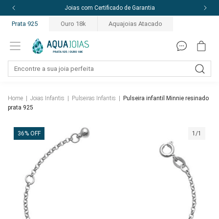
10% off com o cupom: PRIMEIRACOMPRA
Prata 925
Ouro 18k
Aquajoias Atacado
Home
|
Joias Infantis
|
Pulseiras Infantis
|
Pulseira infantil Minnie resinado
prata 925
36% OFF
1/1