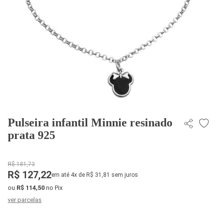
Pulseira infantil Minnie resinado
prata 925
R$ 181,73
R$ 127,22
em até 4x de R$ 31,81 sem juros
ou
R$ 114,50
no Pix
ver parcelas