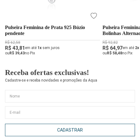
Pulseira Feminina de Prata 925 Búzio
Pulseira Feminin
pendente
Bolinhas Altern
R$ 62,58
R$ 92,82
R$ 43,81
R$ 64,97
em até
1x
sem juros
em até
2x
ou
R$ 39,43
no Pix
ou
R$ 58,48
no Pix
Receba ofertas exclusivas!
Cadastre-se e receba novidades e promoções da Aqua
CADASTRAR