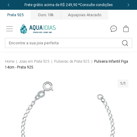
Frete grátis acima de R$ 249,90 *Consulte condições
Prata 925
Ouro 18k
Aquajoias Atacado
Home
|
Joias em Prata 925
|
Pulseiras de Prata 925
|
Pulseira Infantil Figa
14cm - Prata 925
1/1