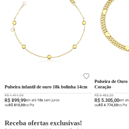
Pulseira de Ouro
Pulseira infantil de ouro 18k bolinha 14cm
Coração
R$ 1.411,50
R$ 8.482,20
R$ 899,99
R$ 5.305,00
em até
10x
sem juros
em at
ou
R$ 810,00
no Pix
ou
R$ 4.774,50
no Pix
Receba ofertas exclusivas!