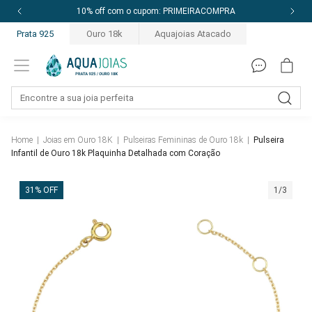
10% off com o cupom: PRIMEIRACOMPRA
Prata 925
Ouro 18k
Aquajoias Atacado
Home
|
Joias em Ouro 18K
|
Pulseiras Femininas de Ouro 18k
|
Pulseira
Infantil de Ouro 18k Plaquinha Detalhada com Coração
31% OFF
1/3