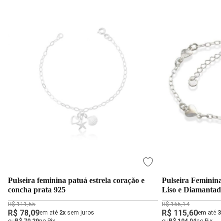
Pulseira feminina patuá estrela coração e
Pulseira Feminin
concha prata 925
Liso e Diamanta
R$ 111,55
R$ 165,14
R$ 78,09
R$ 115,60
em até
2x
sem juros
em até
3
ou
R$ 70,29
no Pix
ou
R$ 104,04
no Pix