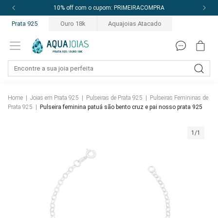
10% off com o cupom: PRIMEIRACOMPRA
Prata 925
Ouro 18k
Aquajoias Atacado
Home
|
Joias em Prata 925
|
Pulseiras de Prata 925
|
Pulseiras Femininas de
Prata 925
|
Pulseira feminina patuá são bento cruz e pai nosso prata 925
1/1