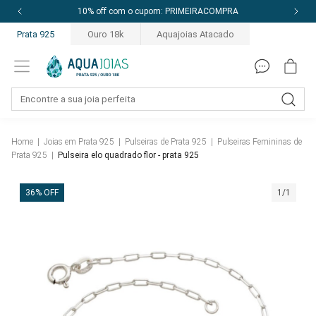
10% off com o cupom: PRIMEIRACOMPRA
Prata 925
Ouro 18k
Aquajoias Atacado
Home
|
Joias em Prata 925
|
Pulseiras de Prata 925
|
Pulseiras Femininas de
Prata 925
|
Pulseira elo quadrado flor - prata 925
36% OFF
1/1