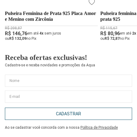
Pulseira Feminina de Prata 925 Placa Amor
Pulseira feminina
e Menino com Zircônia
prata 925
R$ 208,87
R$ 115,67
R$ 146,76
R$ 80,96
em até
4x
sem juros
em até
2x
ou
R$ 132,09
no Pix
ou
R$ 72,87
no Pix
Receba ofertas exclusivas!
Cadastre-se e receba novidades e promoções da Aqua
CADASTRAR
Ao se cadastrar você concorda com a nossa
Política de Privacidade