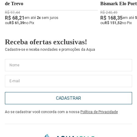
de Trevo
Bismark Elo Port
Diamantada
R$ 97,44
R$ 240,49
R$ 68,21
R$ 168,35
em até
2x
sem juros
em até
5
ou
R$ 61,39
no Pix
ou
R$ 151,52
no Pix
Receba ofertas exclusivas!
Cadastre-se e receba novidades e promoções da Aqua
CADASTRAR
Ao se cadastrar você concorda com a nossa
Política de Privacidade