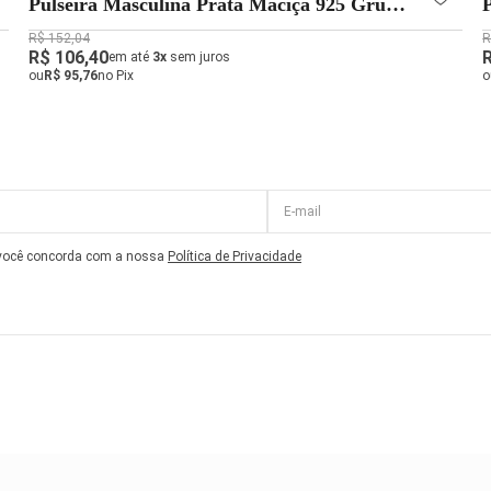
Pulseira Masculina Prata Maciça 925 Grumet
- 3mm
R$ 152,04
R
R$ 106,40
em até
3x
sem juros
ou
R$ 95,76
no Pix
o
 você concorda com a nossa
Política de Privacidade