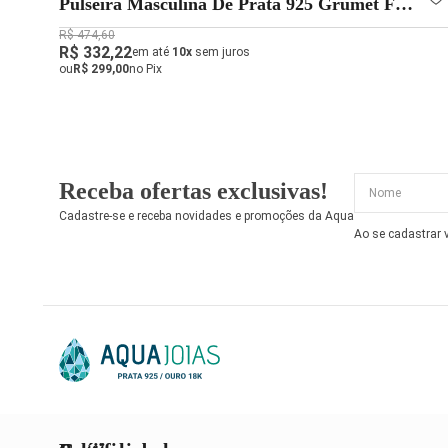
Pulseira Masculina De Prata 925 Grumet Flat
7mm 21cm
R$ 474,60
R$ 332,22
em até
10x
sem juros
ou
R$ 299,00
no Pix
Receba ofertas exclusivas!
Cadastre-se e receba novidades e promoções da Aqua
Ao se cadastrar