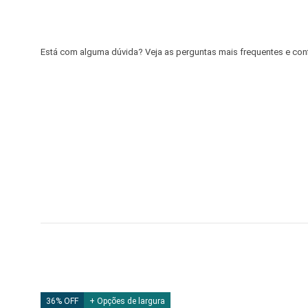
Está com alguma dúvida? Veja as perguntas mais frequentes e confir
36% OFF
+ Opções de largura