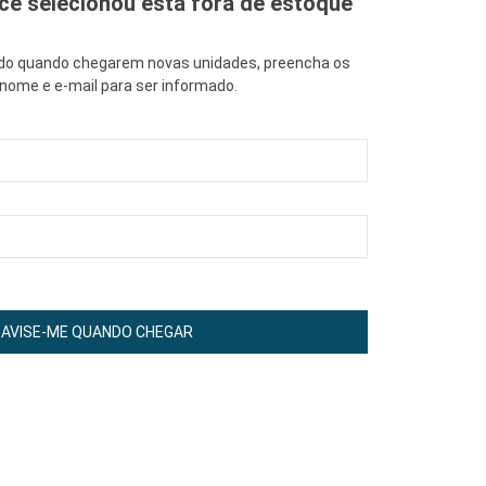
cê selecionou está fora de estoque
ado quando chegarem novas unidades, preencha os
ome e e-mail para ser informado.
AVISE-ME QUANDO CHEGAR