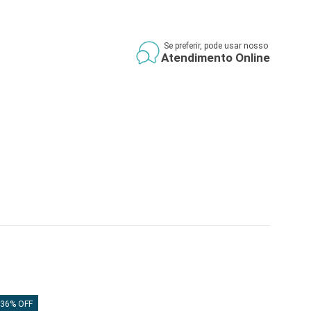
Se preferir, pode usar nosso
Atendimento Online
36% OFF
36% 