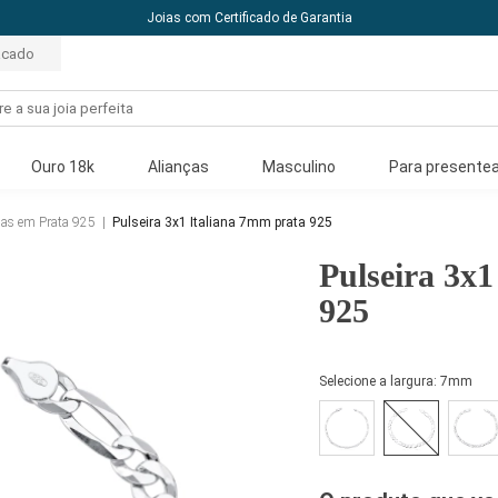
10% off com o cupom: PRI
acado
Ouro 18k
Alianças
Masculino
Para presentea
nas em Prata 925
|
Pulseira 3x1 Italiana 7mm prata 925
Pulseira 3x
925
Selecione a largura:
7mm