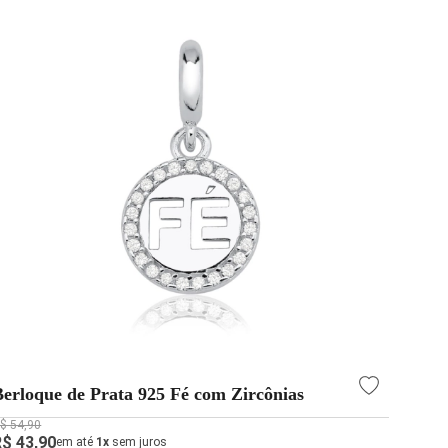
Berloque de Prata 925 Fé com Zircônias
$ 54,90
R$ 43,90
em até
1x
sem juros