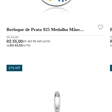
Berloque de Prata 925 Medalha Mãos
Autismo
R$ 68,80
R
R$ 55,00
em até
1x
sem juros
ou
R$ 49,50
no Pix
o
27% OFF