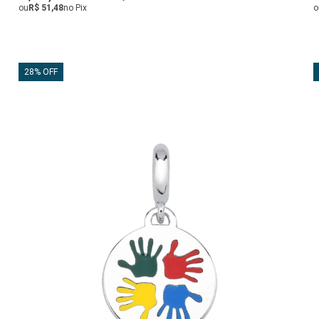
ou
R$ 51,48
no Pix
o
28% OFF