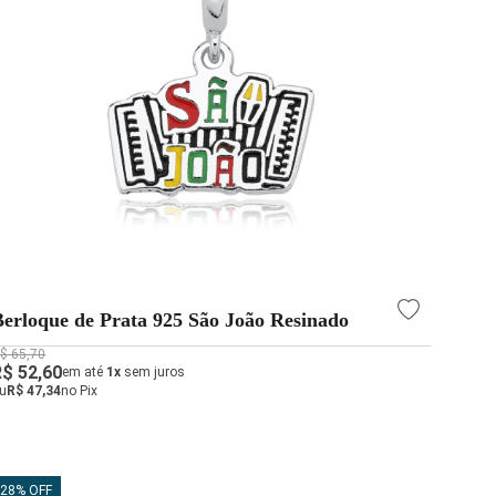
Berloque de Prata 925 São João Resinado
$ 65,70
R$ 52,60
em até
1x
sem juros
u
R$ 47,34
no Pix
28% OFF