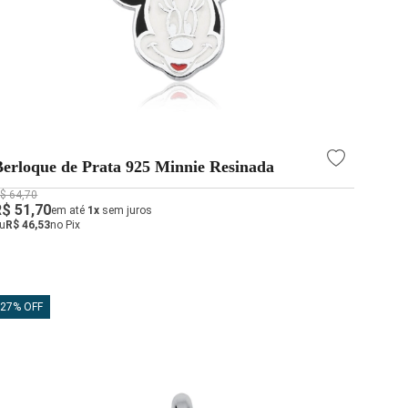
Berloque de Prata 925 Minnie Resinada
$ 64,70
R$ 51,70
em até
1x
sem juros
u
R$ 46,53
no Pix
27% OFF