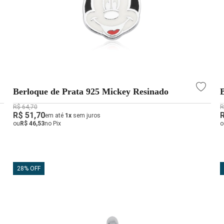
Berloque de Prata 925 Mickey Resinado
R$ 64,70
R
R$ 51,70
em até
1x
sem juros
ou
R$ 46,53
no Pix
o
28% OFF