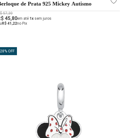
Berloque de Prata 925 Mickey Autismo
$ 57,30
R$ 45,80
em até
1x
sem juros
u
R$ 41,22
no Pix
28% OFF