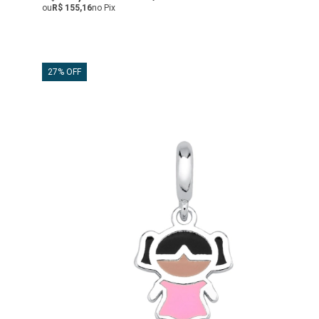
ou
R$ 155,16
no Pix
27% OFF