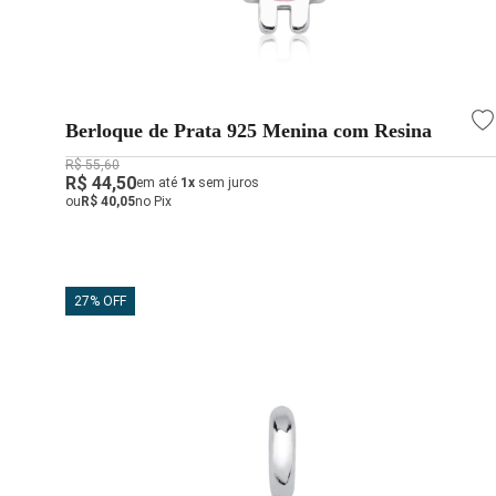
Berloque de Prata 925 Menina com Resina
R$ 55,60
R$ 44,50
em até
1x
sem juros
ou
R$ 40,05
no Pix
27% OFF