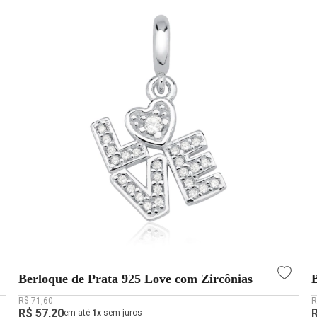
Berloque de Prata 925 Love com Zircônias
R$ 71,60
R
R$ 57,20
em até
1x
sem juros