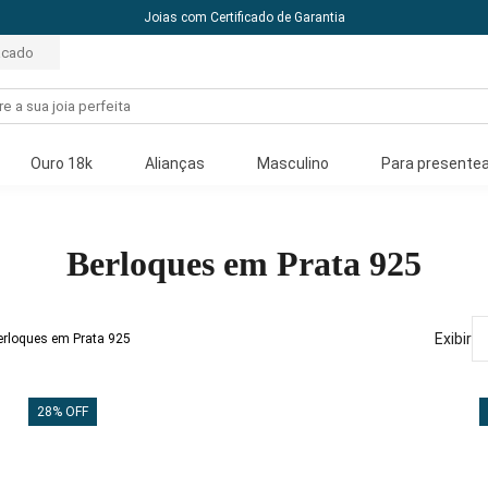
Joias com Certificado de Garantia
acado
Ouro 18k
Alianças
Masculino
Para presentea
Berloques em Prata 925
Exibir
Berloques em Prata 925
28% OFF