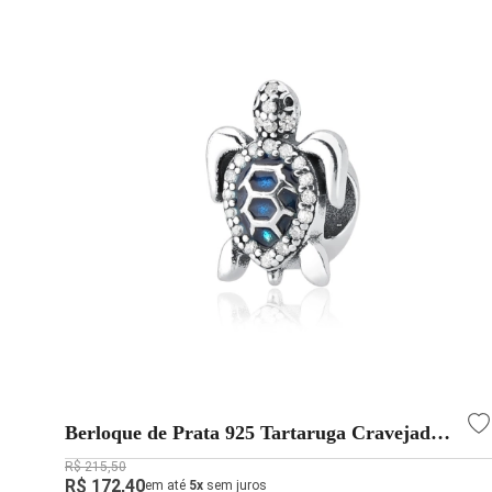
Berloque de Prata 925 Tartaruga Cravejada
Separador
R$ 215,50
R$ 172,40
em até
5x
sem juros