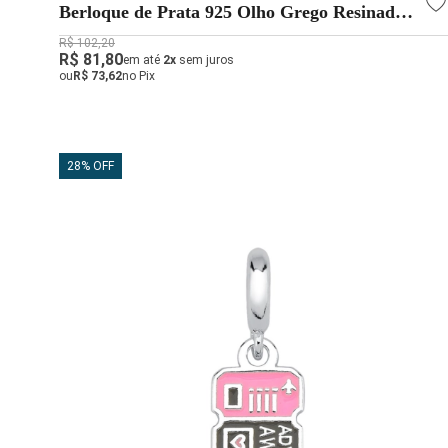
Berloque de Prata 925 Olho Grego Resinado
Passador
R$ 102,20
R$ 81,80
em até
2x
sem juros
ou
R$ 73,62
no Pix
28% OFF