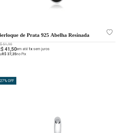
Berloque de Prata 925 Abelha Resinada
$ 51,90
R$ 41,50
em até
1x
sem juros
u
R$ 37,35
no Pix
27% OFF