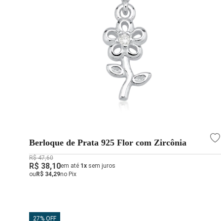
Berloque de Prata 925 Flor com Zircônia
R$ 47,60
R$ 38,10
em até
1x
sem juros
ou
R$ 34,29
no Pix
27% OFF