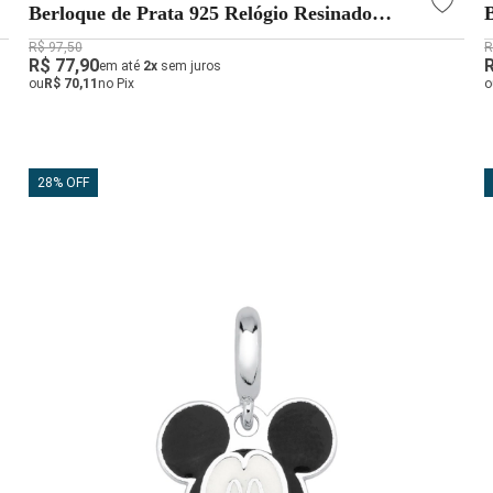
Berloque de Prata 925 Relógio Resinado
Passador
R$ 97,50
R
R$ 77,90
em até
2x
sem juros
ou
R$ 70,11
no Pix
o
28% OFF