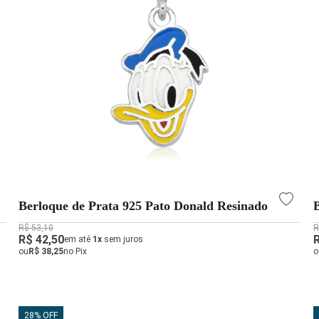
Berloque de Prata 925 Pato Donald Resinado
R$ 53,10
R
R$ 42,50
em até
1x
sem juros
ou
R$ 38,25
no Pix
o
28% OFF