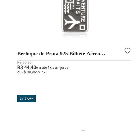
Berloque de Prata 925 Bilhete Aéreo
Resinado
R$ 55,50
R$ 44,40
em até
1x
sem juros
ou
R$ 39,96
no Pix
27% OFF