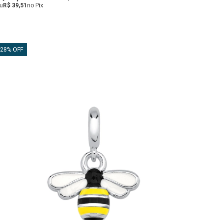
u
R$ 39,51
no Pix
28% OFF