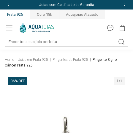
Joias com Certificado de Garantia
Prata 925
Ouro 18k
Aquajoias Atacado
Home
|
Joias em Prata 925
|
Pingentes de Prata 925
|
Pingente Signo
Câncer Prata 925
36% OFF
1/1