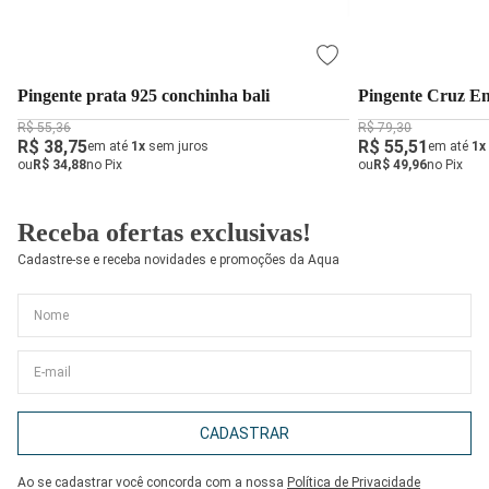
Pingente prata 925 conchinha bali
Pingente Cruz En
R$ 55,36
R$ 79,30
R$ 38,75
R$ 55,51
em até
1x
sem juros
em até
1x
ou
R$ 34,88
no Pix
ou
R$ 49,96
no Pix
Receba ofertas exclusivas!
Cadastre-se e receba novidades e promoções da Aqua
CADASTRAR
Ao se cadastrar você concorda com a nossa
Política de Privacidade