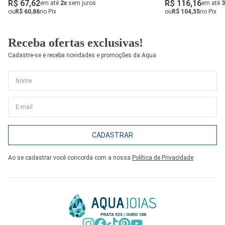
R$ 67,62
R$ 116,16
em até
2x
sem juros
em até
3
ou
R$ 60,86
no Pix
ou
R$ 104,55
no Pix
Receba ofertas exclusivas!
Cadastre-se e receba novidades e promoções da Aqua
CADASTRAR
Ao se cadastrar você concorda com a nossa
Política de Privacidade